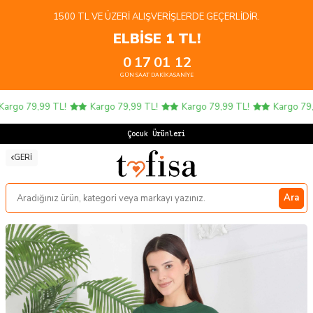
1500 TL VE ÜZERI ALIŞVERIŞLERDE GEÇERLIDIR.
ELBİSE 1 TL!
0
17
01
12
GÜN
SAAT
DAKIKA
SANIYE
rgo 79,99 TL!
Kargo 79,99 TL!
Kargo 79,99 TL!
Kargo 79,9
Çocuk Ürünlerinde
GERI
Ara