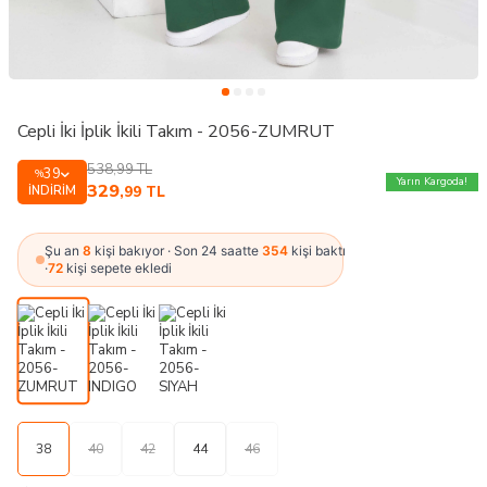
Cepli İki İplik İkili Takım - 2056-ZUMRUT
538,99
TL
39
%
Yarın Kargoda!
329
İNDIRIM
,99
TL
Şu an
8
kişi bakıyor · Son 24 saatte
354
kişi baktı
·
72
kişi sepete ekledi
38
40
42
44
46