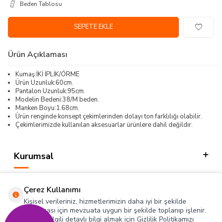
Beden Tablosu
SEPETE EKLE
Ürün Açıklaması
Kumaş:İKİ İPLİK/ÖRME
Ürün Uzunluk:60cm.
Pantalon Uzunluk:95cm.
Modelin Bedeni:38/M beden.
Manken Boyu:1.68cm.
Ürün renginde konsept çekimlerinden dolayı ton farklılığı olabilir.
Çekimlerimizde kullanılan aksesuarlar ürünlere dahil değildir.
Kurumsal
Kategorilerimiz
Çerez Kullanımı
Hızlı Erişim
Kişisel verileriniz, hizmetlerimizin daha iyi bir şekilde
sunulması için mevzuata uygun bir şekilde toplanıp işlenir.
Konuyla ilgili detaylı bilgi almak için Gizlilik Politikamızı