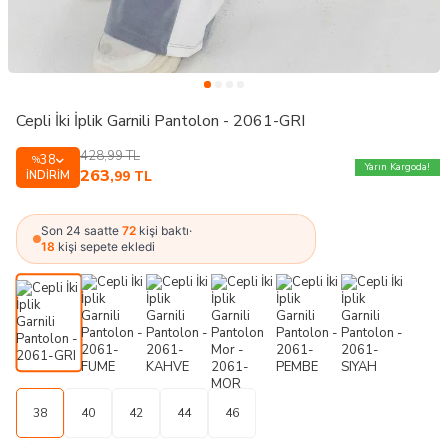
Cepli İki İplik Garnili Pantolon - 2061-GRI
428,99
TL
38
%
Yarın Kargoda!
263
İNDIRIM
,99
TL
Son 24 saatte
72
kişi baktı
·
18
kişi sepete ekledi
38
40
42
44
46