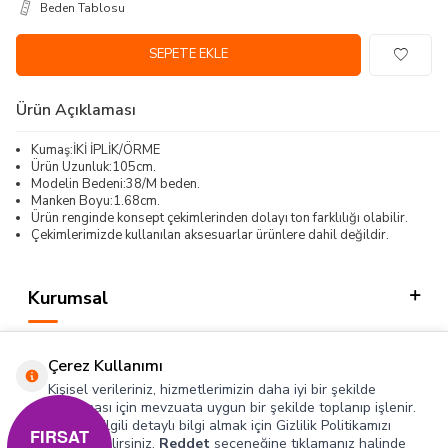
Beden Tablosu
SEPETE EKLE
Ürün Açıklaması
Kumaş:İKİ İPLİK/ÖRME
Ürün Uzunluk:105cm.
Modelin Bedeni:38/M beden.
Manken Boyu:1.68cm.
Ürün renginde konsept çekimlerinden dolayı ton farklılığı olabilir.
Çekimlerimizde kullanılan aksesuarlar ürünlere dahil değildir.
Kurumsal
Kategorilerimiz
Çerez Kullanımı
Hızlı Erişim
Kişisel verileriniz, hizmetlerimizin daha iyi bir şekilde
sunulması için mevzuata uygun bir şekilde toplanıp işlenir.
Konuyla ilgili detaylı bilgi almak için Gizlilik Politikamızı
Sosyal
FIRSAT
inceleyebilirsiniz.
Reddet
seçeneğine tıklamanız halinde