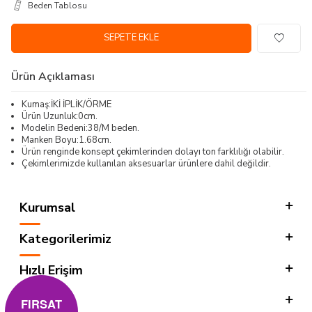
Beden Tablosu
SEPETE EKLE
Ürün Açıklaması
Kumaş:İKİ İPLİK/ÖRME
Ürün Uzunluk:0cm.
Modelin Bedeni:38/M beden.
Manken Boyu:1.68cm.
Ürün renginde konsept çekimlerinden dolayı ton farklılığı olabilir.
Çekimlerimizde kullanılan aksesuarlar ürünlere dahil değildir.
Kurumsal
Kategorilerimiz
Hızlı Erişim
Sosyal
FIRSAT