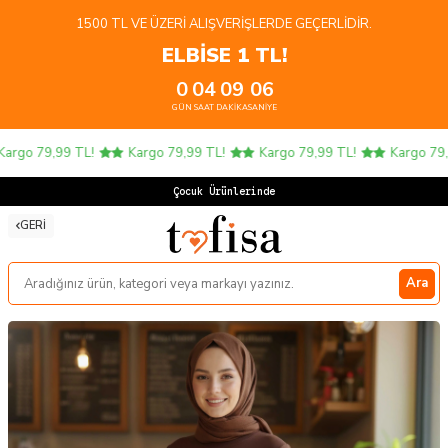
1500 TL VE ÜZERI ALIŞVERIŞLERDE GEÇERLIDIR.
ELBİSE 1 TL!
0
04
09
06
GÜN
SAAT
DAKIKA
SANIYE
rgo 79,99 TL!
Kargo 79,99 TL!
Kargo 79,99 TL!
Kargo 79,99
Çocuk Ürünlerinde 4
GERI
Ara