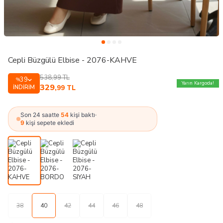
Cepli Büzgülü Elbise - 2076-KAHVE
538,99
TL
39
%
Yarın Kargoda!
329
İNDIRIM
,99
TL
Son 24 saatte
54
kişi baktı
·
9
kişi sepete ekledi
38
40
42
44
46
48