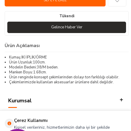
SEPETE EKLE
Tükendi
Gelince Haber Ver
Ürün Açıklaması
Kumaş:İKİ İPLİK/ÖRME
Ürün Uzunluk:100cm.
Modelin Bedeni:38/M beden.
Manken Boyu:1.68cm.
Ürün renginde konsept çekimlerinden dolayı ton farklılığı olabilir.
Çekimlerimizde kullanılan aksesuarlar ürünlere dahil değildir.
Kurumsal
Kategorilerimiz
Çerez Kullanımı
Hızlı Erişim
Kişisel verileriniz, hizmetlerimizin daha iyi bir şekilde