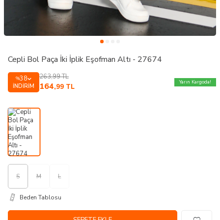
Cepli Bol Paça İki İplik Eşofman Altı - 27674
263,99
TL
38
%
Yarın Kargoda!
164
İNDIRIM
,99
TL
S
M
L
Beden Tablosu