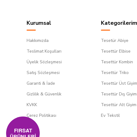
Kurumsal
Kategorilerim
Hakkımızda
Tesetür Abiye
Teslimat Koşulları
Tesettür Elbise
Üyelik Sözleşmesi
Tesettür Kombin
Satış Sözleşmesi
Tesettür Triko
Garanti & İade
Tesettür Üst Giyi
Gizlilik & Güvenlik
Tesettür Dış Giyim
KVKK
Tesettür Alt Giyim
Çerez Politikası
Ev Tekstil
FIRSAT
ÜRÜNLERİ