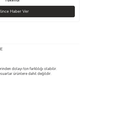
Tükendi
lince Haber Ver
ME
nden dolayı ton farklılığı olabilir.
uarlar ürünlere dahil değildir.