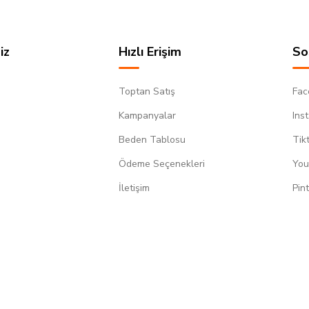
iz
Hızlı Erişim
So
Toptan Satış
Fac
Kampanyalar
Ins
Beden Tablosu
Tik
Ödeme Seçenekleri
You
m
İletişim
Pin