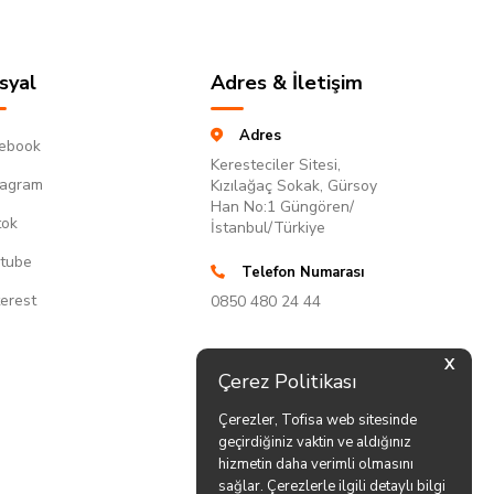
syal
Adres & İletişim
Adres
ebook
Keresteciler Sitesi,
tagram
Kızılağaç Sokak, Gürsoy
Han No:1 Güngören/
tok
İstanbul/Türkiye
tube
Telefon Numarası
terest
0850 480 24 44
X
Çerez Politikası
Çerezler, Tofisa web sitesinde
geçirdiğiniz vaktin ve aldığınız
hizmetin daha verimli olmasını
sağlar. Çerezlerle ilgili detaylı bilgi