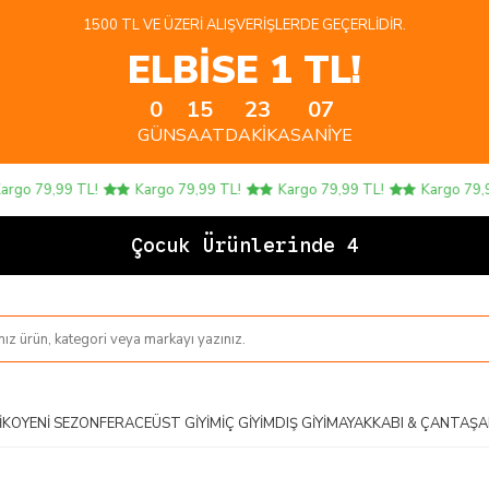
1500 TL VE ÜZERI ALIŞVERIŞLERDE GEÇERLIDIR.
ELBİSE 1 TL!
0
15
23
06
GÜN
SAAT
DAKIKA
SANIYE
 79,99 TL!
Kargo 79,99 TL!
Kargo 79,99 TL!
Kargo 79,99 TL
Çocuk Ürünlerinde 4 AL 3
IKO
YENI SEZON
FERACE
ÜST GIYIM
İÇ GIYIM
DIŞ GIYIM
AYAKKABI & ÇANTA
ŞA