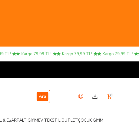
!
Kargo 79,99 TL!
Kargo 79,99 TL!
Kargo 79,99 TL!
Ka
0
Ara
L & EŞARP
ALT GIYIM
EV TEKSTILI
OUTLET
ÇOCUK GIYIM