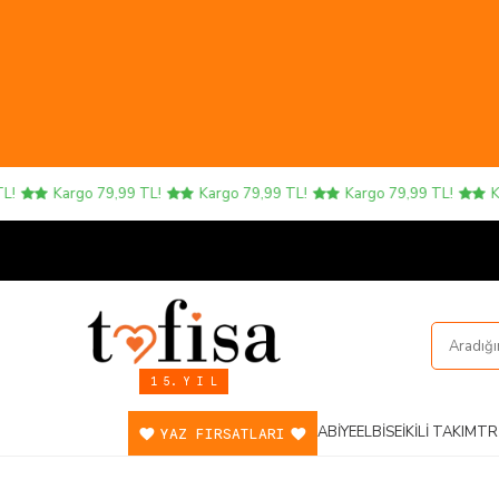
Kargo 79,99 TL!
Kargo 79,99 TL!
Kargo 79,99 TL!
Kargo
1 5. Y I L
ABIYE
ELBISE
İKILI TAKIM
TR
YAZ FIRSATLARI