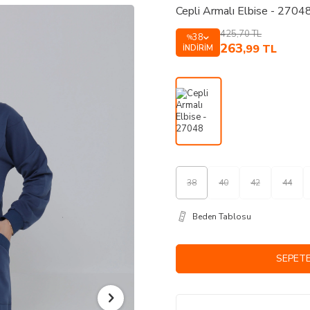
Cepli Armalı Elbise - 2704
425,70
TL
38
%
263
,99
TL
İNDIRIM
38
40
42
44
Beden Tablosu
SEPETE