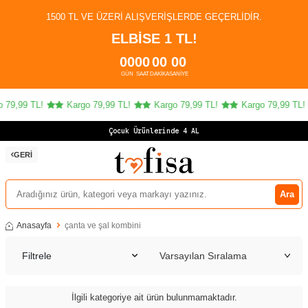
1500 TL VE ÜZERI ALIŞVERIŞLERDE GEÇERLIDIR.
ELBİSE 1 TL!
00
00
00
00
GÜN
SAAT
DAKIKA
SANIYE
 79,99 TL!
Kargo 79,99 TL!
Kargo 79,99 TL!
Kargo 79,99 TL!
Çocuk Ürünlerinde 4 AL
GERI
Ara
Anasayfa
çanta ve şal kombini
Filtrele
İlgili kategoriye ait ürün bulunmamaktadır.