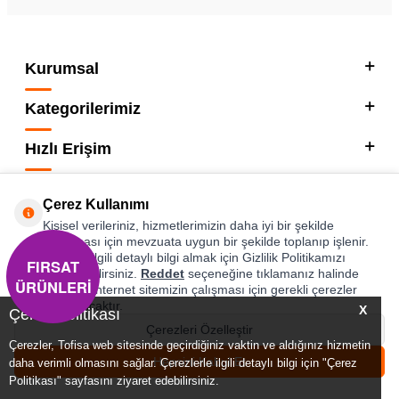
Kurumsal
Kategorilerimiz
Hızlı Erişim
Sosyal
Çerez Kullanımı
Kişisel verileriniz, hizmetlerimizin daha iyi bir şekilde
Adres & İletişim
sunulması için mevzuata uygun bir şekilde toplanıp işlenir.
Konuyla ilgili detaylı bilgi almak için Gizlilik Politikamızı
FIRSAT
inceleyebilirsiniz.
Reddet
seçeneğine tıklamanız halinde
ÜRÜNLERİ
yalnızca internet sitemizin çalışması için gerekli çerezler
T
-SOFT
kullanılacaktır.
X
Çerez Politikası
Çerezleri Özelleştir
Çerezler, Tofisa web sitesinde geçirdiğiniz vaktin ve aldığınız hizmetin
0
0
Hepsini Kabul Et
daha verimli olmasını sağlar. Çerezlerle ilgili detaylı bilgi için "Çerez
Menü
Favorilerim
Hesabım
Sepetim
Politikası" sayfasını ziyaret edebilirsiniz.