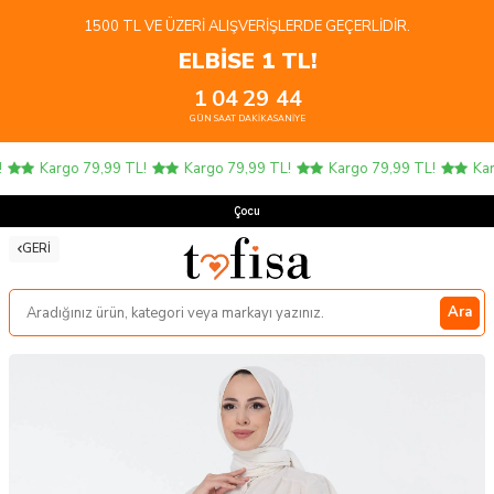
1500 TL VE ÜZERI ALIŞVERIŞLERDE GEÇERLIDIR.
ELBİSE 1 TL!
1
04
29
43
GÜN
SAAT
DAKIKA
SANIYE
Kargo 79,99 TL!
Kargo 79,99 TL!
Kargo 79,99 TL!
Karg
Çocuk
GERI
Ara