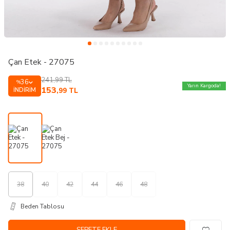
Çan Etek - 27075
241,99
TL
36
%
Yarın Kargoda!
153
İNDIRIM
,99
TL
38
40
42
44
46
48
Beden Tablosu