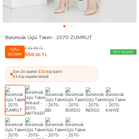
Bürümcük Üçlü Takım - 2070-ZUMRUT
736,99
TL
25
%
Yarın Kargoda!
550
İNDIRIM
,00
TL
Son 24 saatte
330
kişi baktı
·
63
kişi sepete ekledi