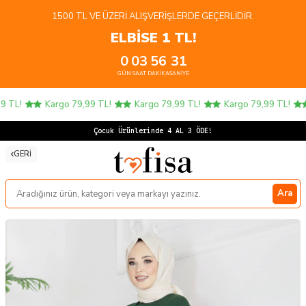
1500 TL VE ÜZERI ALIŞVERIŞLERDE GEÇERLIDIR.
ELBİSE 1 TL!
0
03
56
31
GÜN
SAAT
DAKIKA
SANIYE
TL!
Kargo 79,99 TL!
Kargo 79,99 TL!
Kargo 79,99 TL!
Çocuk Ürünlerinde 4 AL 3 ÖDE!
GERI
Ara