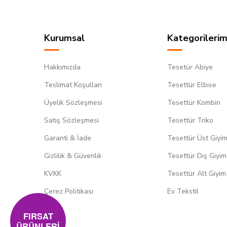
Kurumsal
Kategorilerim
Hakkımızda
Tesetür Abiye
Teslimat Koşulları
Tesettür Elbise
Üyelik Sözleşmesi
Tesettür Kombin
Satış Sözleşmesi
Tesettür Triko
Garanti & İade
Tesettür Üst Giyi
Gizlilik & Güvenlik
Tesettür Dış Giyim
KVKK
Tesettür Alt Giyim
Çerez Politikası
Ev Tekstil
FIRSAT
ÜRÜNLERİ