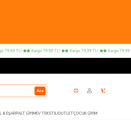
9,99 TL!
Kargo 79,99 TL!
Kargo 79,99 TL!
Kargo 79,99 TL!
0
Ara
L & EŞARP
ALT GIYIM
EV TEKSTILI
OUTLET
ÇOCUK GIYIM