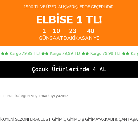
1500 TL VE ÜZERI ALIŞVERIŞLERDE GEÇERLIDIR.
ELBİSE 1 TL!
1
10
23
40
GÜN
SAAT
DAKIKA
SANIYE
Kargo 79,99 TL!
Kargo 79,99 TL!
Kargo 79,99 TL!
Kargo 7
Çocuk Ürünlerinde 4 AL 3 ÖDE
IKO
YENI SEZON
FERACE
ÜST GIYIM
İÇ GIYIM
DIŞ GIYIM
AYAKKABI & ÇANTA
ŞA