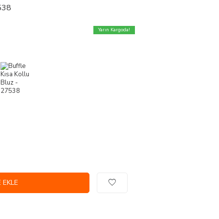
7538
Yarın Kargoda!
 EKLE