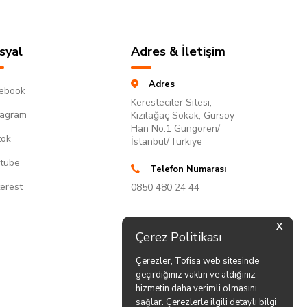
syal
Adres & İletişim
Adres
ebook
Keresteciler Sitesi,
tagram
Kızılağaç Sokak, Gürsoy
Han No:1 Güngören/
tok
İstanbul/Türkiye
tube
Telefon Numarası
terest
0850 480 24 44
X
Çerez Politikası
Çerezler, Tofisa web sitesinde
geçirdiğiniz vaktin ve aldığınız
hizmetin daha verimli olmasını
sağlar. Çerezlerle ilgili detaylı bilgi