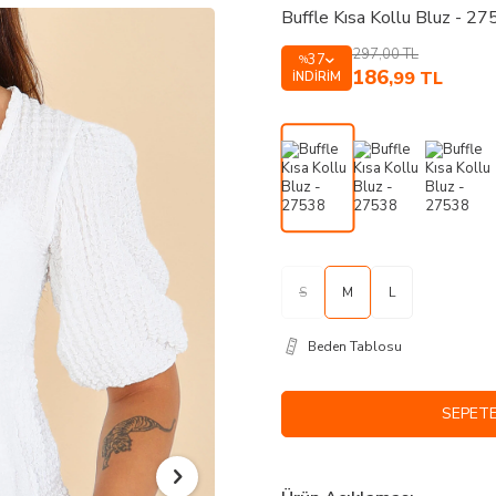
Buffle Kısa Kollu Bluz - 2
297,00
TL
37
%
186
,99
TL
İNDIRIM
S
M
L
Beden Tablosu
SEPETE