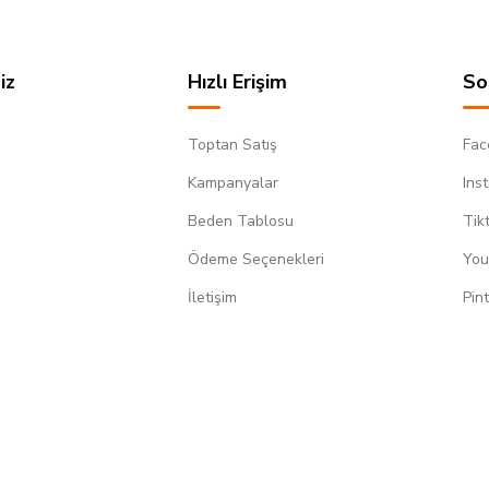
iz
Hızlı Erişim
So
Toptan Satış
Fac
Kampanyalar
Ins
Beden Tablosu
Tik
Ödeme Seçenekleri
You
m
İletişim
Pin