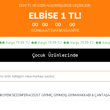
1500 TL VE ÜZERI ALIŞVERIŞLERDE GEÇERLIDIR.
ELBİSE 1 TL!
00
00
00
00
GÜN
SAAT
DAKIKA
SANIYE
Kargo 79,99 TL!
Kargo 79,99 TL!
Kargo 79,99 TL!
Kargo 79
Çocuk Ürünlerinde 4 AL
IKO
YENI SEZON
FERACE
ÜST GIYIM
İÇ GIYIM
DIŞ GIYIM
AYAKKABI & ÇANTA
ŞA