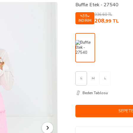
Buffle Etek - 27540
336,60
TL
38
%
208
,99
TL
İNDIRIM
S
M
L
Beden Tablosu
SEPETE