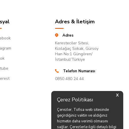
syal
Adres & İletişim
Adres
ebook
Keresteciler Sitesi,
tagram
Kızılağaç Sokak, Gürsoy
Han No:1 Güngören/
tok
İstanbul/Türkiye
tube
Telefon Numarası
terest
0850 480 24 44
X
Çerez Politikası
Çerezler, Tofisa web sitesinde
geçirdiğiniz vaktin ve aldığınız
hizmetin daha verimli olmasını
sağlar. Çerezlerle ilgili detaylı bilgi