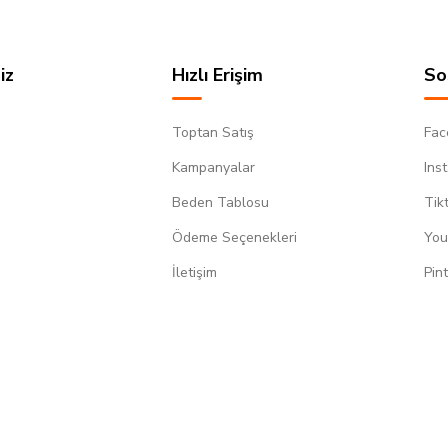
iz
Hızlı Erişim
So
Toptan Satış
Fac
Kampanyalar
Ins
Beden Tablosu
Tik
Ödeme Seçenekleri
You
m
İletişim
Pin