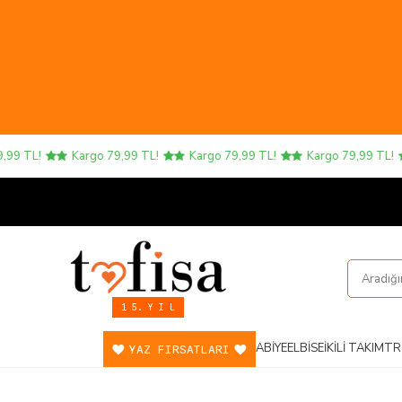
 TL!
Kargo 79,99 TL!
Kargo 79,99 TL!
Kargo 79,99 TL!
1 5. Y I L
ABIYE
ELBISE
İKILI TAKIM
TR
YAZ FIRSATLARI