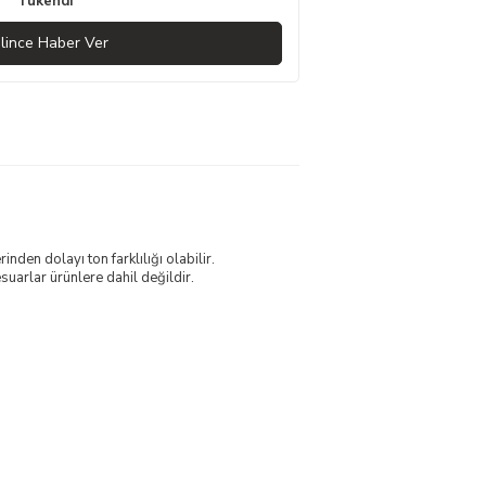
Tükendi
lince Haber Ver
nden dolayı ton farklılığı olabilir.
uarlar ürünlere dahil değildir.