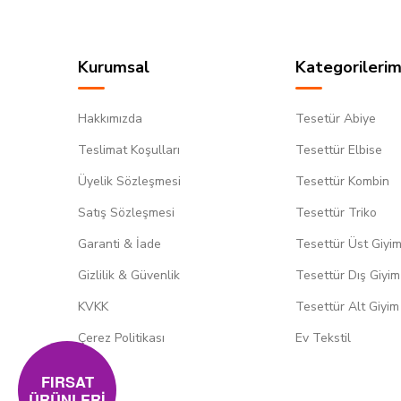
Kurumsal
Kategorilerim
Hakkımızda
Tesetür Abiye
Teslimat Koşulları
Tesettür Elbise
Üyelik Sözleşmesi
Tesettür Kombin
Satış Sözleşmesi
Tesettür Triko
Garanti & İade
Tesettür Üst Giyi
Gizlilik & Güvenlik
Tesettür Dış Giyim
KVKK
Tesettür Alt Giyim
Çerez Politikası
Ev Tekstil
FIRSAT
ÜRÜNLERİ