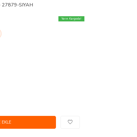
m - 27879-SIYAH
Yarın Kargoda!
 EKLE