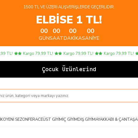
1500 TL VE ÜZERI ALIŞVERIŞLERDE GEÇERLIDIR.
ELBİSE 1 TL!
00
00
00
00
GÜN
SAAT
DAKIKA
SANIYE
L!
Kargo 79,99 TL!
Kargo 79,99 TL!
Kargo 79,99 TL!
K
Çocuk Ürünlerinde 4 AL
IKO
YENI SEZON
FERACE
ÜST GIYIM
İÇ GIYIM
DIŞ GIYIM
AYAKKABI & ÇANTA
ŞA