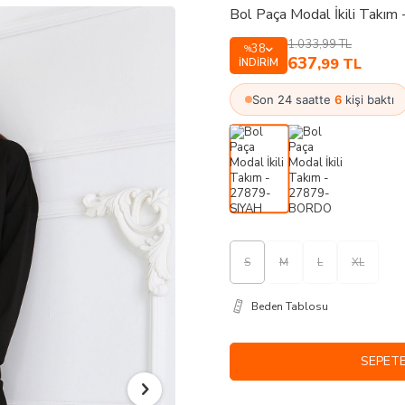
Bol Paça Modal İkili Takı
1.033,99
TL
38
%
637
,99
TL
İNDIRIM
Son 24 saatte
6
kişi baktı
S
M
L
XL
Beden Tablosu
SEPETE