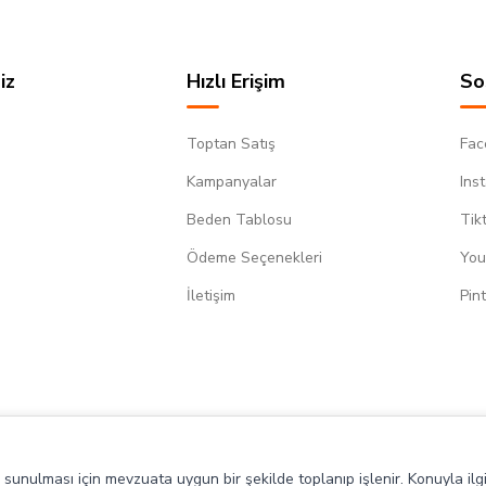
iz
Hızlı Erişim
So
Toptan Satış
Fac
Kampanyalar
Ins
Beden Tablosu
Tik
Ödeme Seçenekleri
You
m
İletişim
Pin
de sunulması için mevzuata uygun bir şekilde toplanıp işlenir. Konuyla ilgi