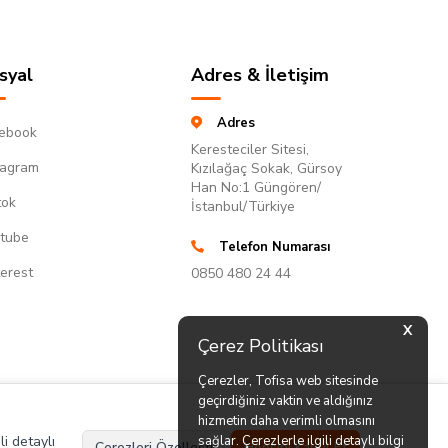
syal
Adres & İletişim
Adres
ebook
Keresteciler Sitesi,
tagram
Kızılağaç Sokak, Gürsoy
Han No:1 Güngören/
tok
İstanbul/Türkiye
tube
Telefon Numarası
terest
0850 480 24 44
X
Çerez Politikası
Çerezler, Tofisa web sitesinde
geçirdiğiniz vaktin ve aldığınız
hizmetin daha verimli olmasını
li detaylı
sağlar. Çerezlerle ilgili detaylı bilgi
Çerezleri Özelleştir
Hepsini Kabul Et