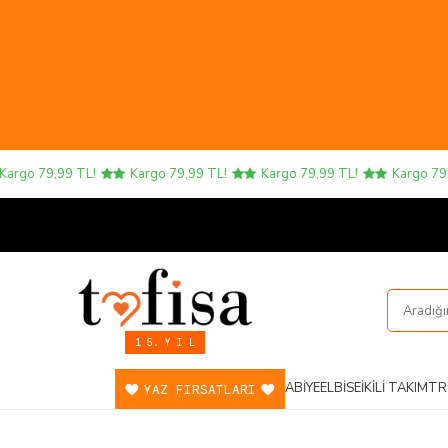
o 79,99 TL!
Kargo 79,99 TL!
Kargo 79,99 TL!
Kargo 79,99 T
1 5. Y I L
ABIYE
ELBISE
İKILI TAKIM
TR
YAZ FIRSATLARI