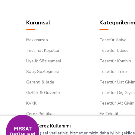
Kurumsal
Kategorilerim
Hakkımızda
Tesetür Abiye
Teslimat Koşulları
Tesettür Elbise
Üyelik Sözleşmesi
Tesettür Kombin
Satış Sözleşmesi
Tesettür Triko
Garanti & İade
Tesettür Üst Giyi
Gizlilik & Güvenlik
Tesettür Dış Giyim
KVKK
Tesettür Alt Giyim
Çerez Politikası
Ev Tekstil
Çerez Kullanımı
FIRSAT
Kişisel verileriniz, hizmetlerimizin daha iyi bir şekil
ÜRÜNLERİ