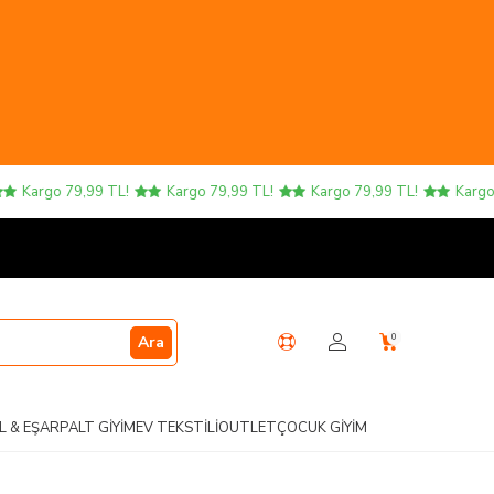
argo 79,99 TL!
Kargo 79,99 TL!
Kargo 79,99 TL!
Kargo 79,9
0
Ara
L & EŞARP
ALT GIYIM
EV TEKSTILI
OUTLET
ÇOCUK GIYIM