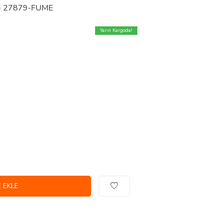
m - 27879-FUME
Yarın Kargoda!
 EKLE