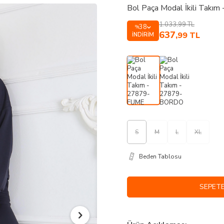
Bol Paça Modal İkili Takı
1.033,99
TL
38
%
637
,99
TL
İNDIRIM
S
M
L
XL
Beden Tablosu
SEPETE