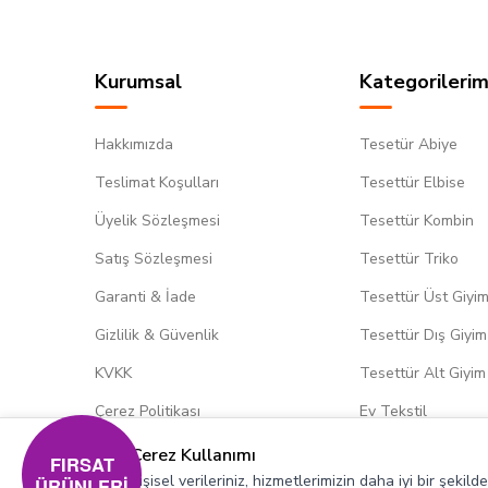
Kurumsal
Kategorilerim
Hakkımızda
Tesetür Abiye
Teslimat Koşulları
Tesettür Elbise
Üyelik Sözleşmesi
Tesettür Kombin
Satış Sözleşmesi
Tesettür Triko
Garanti & İade
Tesettür Üst Giyi
Gizlilik & Güvenlik
Tesettür Dış Giyim
KVKK
Tesettür Alt Giyim
Çerez Politikası
Ev Tekstil
Çerez Kullanımı
FIRSAT
Kişisel verileriniz, hizmetlerimizin daha iyi bir şekil
ÜRÜNLERİ