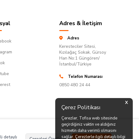
syal
Adres & İletişim
Adres
ebook
Keresteciler Sitesi,
tagram
Kızılağaç Sokak, Gürsoy
Han No:1 Güngören/
tok
İstanbul/Türkiye
tube
Telefon Numarası
terest
0850 480 24 44
X
Çerez Politikası
Çerezler, Tofisa web sitesinde
geçirdiğiniz vaktin ve aldığınız
hizmetin daha verimli olmasını
li detaylı
sağlar. Çerezlerle ilgili detaylı bilgi
Çerezleri Özelleştir
Hepsini Kabul Et