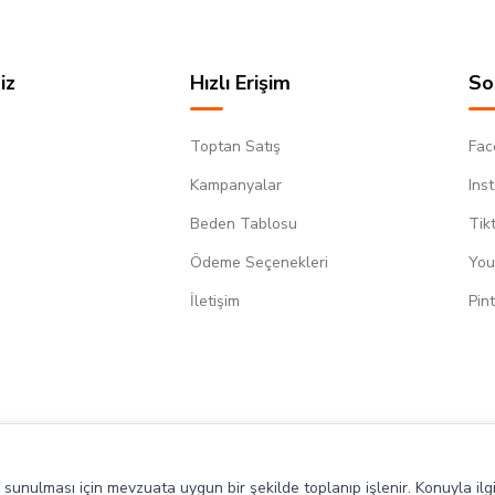
iz
Hızlı Erişim
So
Toptan Satış
Fac
Kampanyalar
Ins
Beden Tablosu
Tik
Ödeme Seçenekleri
You
m
İletişim
Pin
de sunulması için mevzuata uygun bir şekilde toplanıp işlenir. Konuyla ilgi