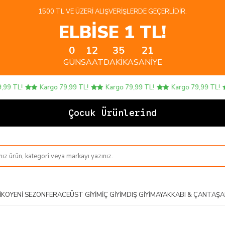
1500 TL VE ÜZERI ALIŞVERIŞLERDE GEÇERLIDIR.
ELBİSE 1 TL!
0
12
35
20
GÜN
SAAT
DAKIKA
SANIYE
TL!
Kargo 79,99 TL!
Kargo 79,99 TL!
Kargo 79,99 TL!
Çocuk Ürünlerinde 4 A
IKO
YENI SEZON
FERACE
ÜST GIYIM
İÇ GIYIM
DIŞ GIYIM
AYAKKABI & ÇANTA
ŞA