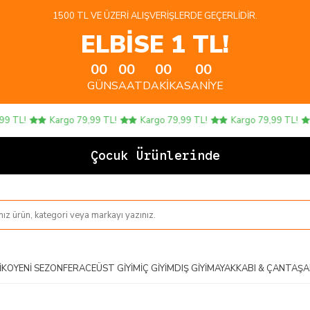
1500 TL VE ÜZERI ALIŞVERIŞLERDE GEÇERLIDIR.
ELBİSE 1 TL!
00
00
00
00
GÜN
SAAT
DAKIKA
SANIYE
!
Kargo 79,99 TL!
Kargo 79,99 TL!
Kargo 79,99 TL!
Ka
Çocuk Ürünlerinde 4 AL 3
IKO
YENI SEZON
FERACE
ÜST GIYIM
İÇ GIYIM
DIŞ GIYIM
AYAKKABI & ÇANTA
ŞA