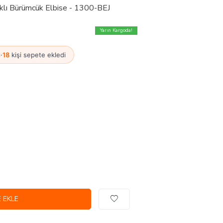
aklı Bürümcük Elbise - 1300-BEJ
Yarın Kargoda!
ı
·
18
kişi sepete ekledi
 EKLE