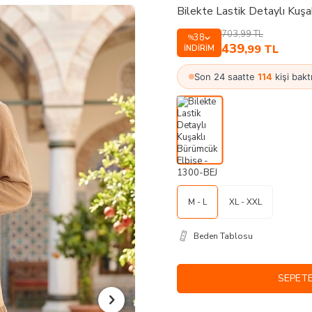
Bilekte Lastik Detaylı Kuş
703,99
TL
38
%
439
,99
TL
İNDIRIM
Son 24 saatte
114
kişi bakt
M - L
XL - XXL
Beden Tablosu
SEPETE