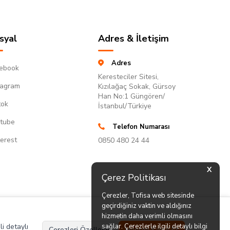
syal
Adres & İletişim
Adres
ebook
Keresteciler Sitesi,
tagram
Kızılağaç Sokak, Gürsoy
Han No:1 Güngören/
tok
İstanbul/Türkiye
tube
Telefon Numarası
terest
0850 480 24 44
X
Çerez Politikası
Çerezler, Tofisa web sitesinde
geçirdiğiniz vaktin ve aldığınız
hizmetin daha verimli olmasını
li detaylı
sağlar. Çerezlerle ilgili detaylı bilgi
Çerezleri Özelleştir
Hepsini Kabul Et