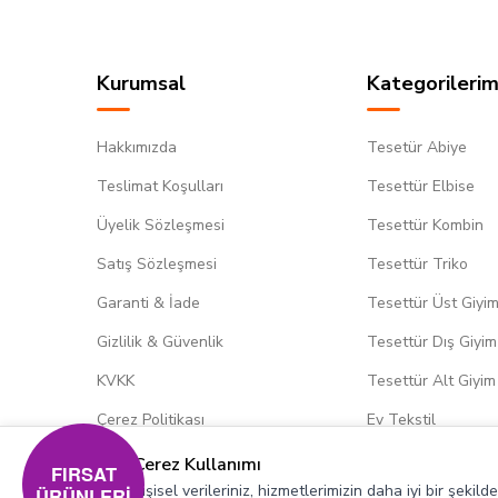
Kurumsal
Kategorilerim
Hakkımızda
Tesetür Abiye
Teslimat Koşulları
Tesettür Elbise
Üyelik Sözleşmesi
Tesettür Kombin
Satış Sözleşmesi
Tesettür Triko
Garanti & İade
Tesettür Üst Giyi
Gizlilik & Güvenlik
Tesettür Dış Giyim
KVKK
Tesettür Alt Giyim
Çerez Politikası
Ev Tekstil
Çerez Kullanımı
FIRSAT
Kişisel verileriniz, hizmetlerimizin daha iyi bir şekil
ÜRÜNLERİ