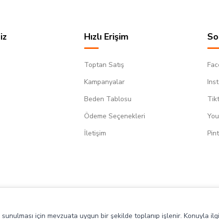
iz
Hızlı Erişim
So
Toptan Satış
Fac
Kampanyalar
Ins
Beden Tablosu
Tik
Ödeme Seçenekleri
You
m
İletişim
Pin
de sunulması için mevzuata uygun bir şekilde toplanıp işlenir. Konuyla ilgi