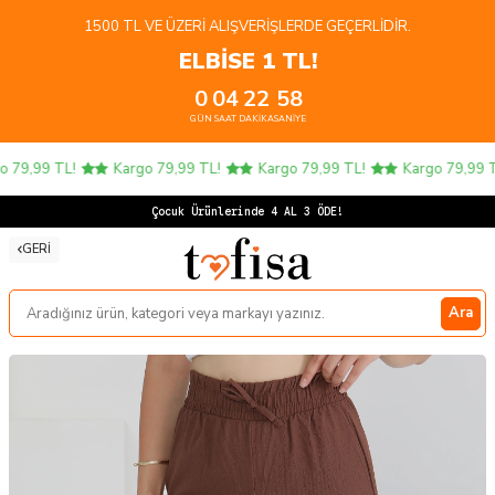
1500 TL VE ÜZERI ALIŞVERIŞLERDE GEÇERLIDIR.
ELBİSE 1 TL!
0
04
22
58
GÜN
SAAT
DAKIKA
SANIYE
79,99 TL!
Kargo 79,99 TL!
Kargo 79,99 TL!
Kargo 79,99 TL!
Çocuk Ürünlerinde 4 AL 3 ÖDE!
GERI
Ara