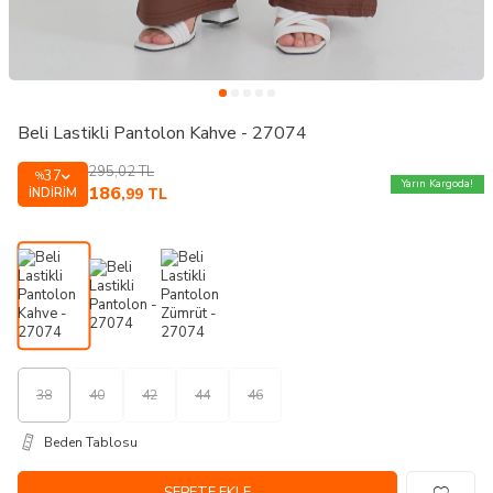
Beli Lastikli Pantolon Kahve - 27074
295,02
TL
37
%
Yarın Kargoda!
186
İNDIRIM
,99
TL
38
40
42
44
46
Beden Tablosu