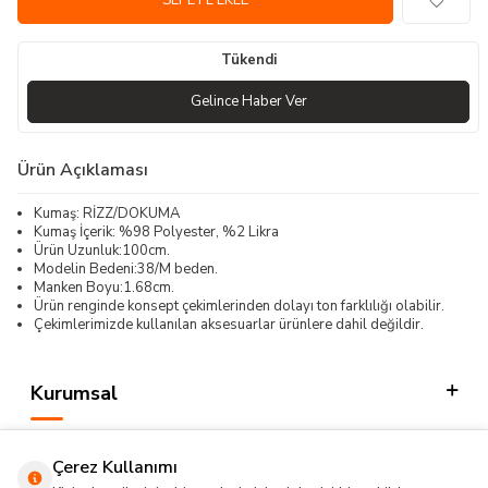
SEPETE EKLE
Tükendi
Gelince Haber Ver
Ürün Açıklaması
Kumaş: RİZZ/DOKUMA
Kumaş İçerik: %98 Polyester, %2 Likra
Ürün Uzunluk:100cm.
Modelin Bedeni:38/M beden.
Manken Boyu:1.68cm.
Ürün renginde konsept çekimlerinden dolayı ton farklılığı olabilir.
Çekimlerimizde kullanılan aksesuarlar ürünlere dahil değildir.
Kurumsal
Kategorilerimiz
Çerez Kullanımı