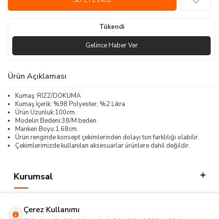
SEPETE EKLE
Tükendi
Gelince Haber Ver
Ürün Açıklaması
Kumaş: RİZZ/DOKUMA
Kumaş İçerik: %98 Polyester, %2 Likra
Ürün Uzunluk:100cm.
Modelin Bedeni:38/M beden.
Manken Boyu:1.68cm.
Ürün renginde konsept çekimlerinden dolayı ton farklılığı olabilir.
Çekimlerimizde kullanılan aksesuarlar ürünlere dahil değildir.
Kurumsal
Kategorilerimiz
Çerez Kullanımı