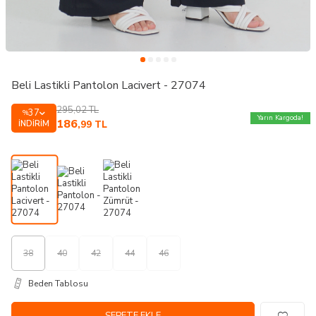
Beli Lastikli Pantolon Lacivert - 27074
295,02
TL
37
%
Yarın Kargoda!
186
İNDIRIM
,99
TL
38
40
42
44
46
Beden Tablosu