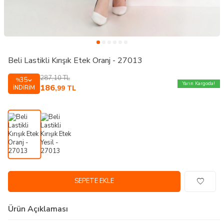
Beli Lastikli Kırışık Etek Oranj - 27013
287,10
TL
35
%
Yarın Kargoda!
186
İNDIRIM
,99
TL
SEPETE EKLE
Ürün Açıklaması