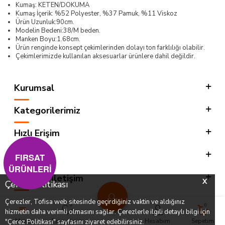
Kumaş: KETEN/DOKUMA
Kumaş İçerik: %52 Polyester, %37 Pamuk, %11 Viskoz
Ürün Uzunluk:90cm.
Modelin Bedeni:38/M beden.
Manken Boyu:1.68cm.
Ürün renginde konsept çekimlerinden dolayı ton farklılığı olabilir.
Çekimlerimizde kullanılan aksesuarlar ürünlere dahil değildir.
Kurumsal
Kategorilerimiz
Hızlı Erişim
Sosyal
FIRSAT
ÜRÜNLERİ
Adres & İletişim
X
Çerez Politikası
Çerezler, Tofisa web sitesinde geçirdiğiniz vaktin ve aldığınız
0
0
hizmetin daha verimli olmasını sağlar. Çerezlerle ilgili detaylı bilgi için
T
-SOFT
Menü
Favorilerim
Hesabım
Sepetim
"Çerez Politikası" sayfasını ziyaret edebilirsiniz.