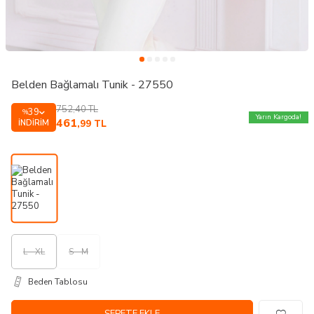
Belden Bağlamalı Tunik - 27550
752,40
TL
39
%
Yarın Kargoda!
461
İNDIRIM
,99
TL
L - XL
S - M
Beden Tablosu