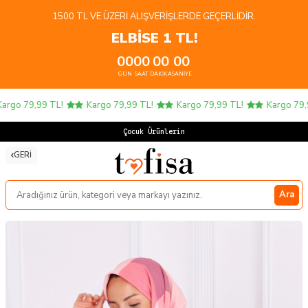
1500 TL VE ÜZERI ALIŞVERIŞLERDE GEÇERLIDIR.
ELBİSE 1 TL!
00
00
00
00
GÜN
SAAT
DAKIKA
SANIYE
go 79,99 TL!
Kargo 79,99 TL!
Kargo 79,99 TL!
Kargo 79,99 
Çocuk Ürünlerinde 4
GERI
Ara