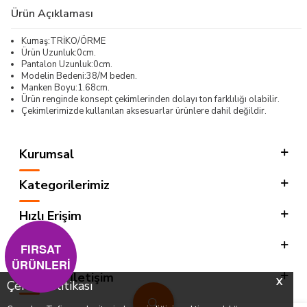
Ürün Açıklaması
Kumaş:TRİKO/ÖRME
Ürün Uzunluk:0cm.
Pantalon Uzunluk:0cm.
Modelin Bedeni:38/M beden.
Manken Boyu:1.68cm.
Ürün renginde konsept çekimlerinden dolayı ton farklılığı olabilir.
Çekimlerimizde kullanılan aksesuarlar ürünlere dahil değildir.
Kurumsal
Kategorilerimiz
Hızlı Erişim
Sosyal
FIRSAT
ÜRÜNLERİ
Adres & İletişim
X
Çerez Politikası