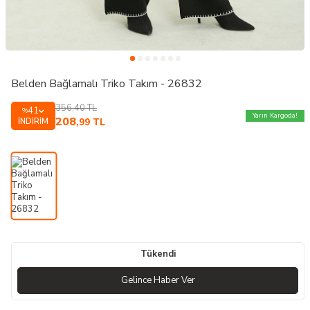
Belden Bağlamalı Triko Takım - 26832
356,40
TL
41
%
Yarın Kargoda!
208
İNDIRIM
,99
TL
Tükendi
Gelince Haber Ver