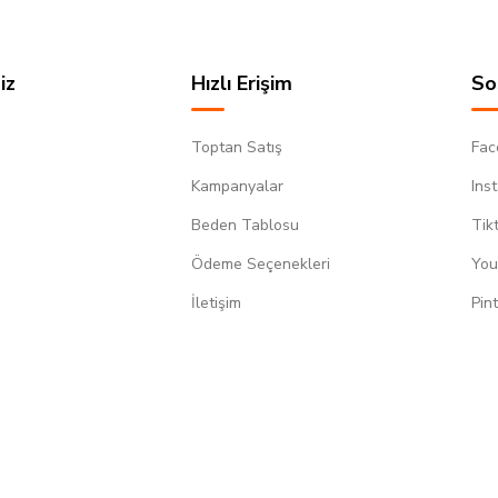
iz
Hızlı Erişim
So
Toptan Satış
Fac
Kampanyalar
Ins
Beden Tablosu
Tik
Ödeme Seçenekleri
You
m
İletişim
Pin