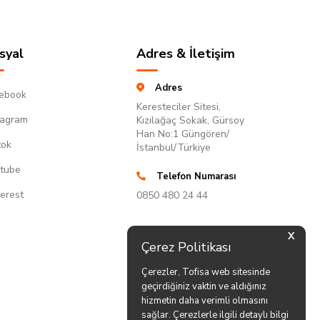
syal
Adres & İletişim
Adres
ebook
Keresteciler Sitesi,
tagram
Kızılağaç Sokak, Gürsoy
Han No:1 Güngören/
tok
İstanbul/Türkiye
tube
Telefon Numarası
terest
0850 480 24 44
X
Çerez Politikası
Çerezler, Tofisa web sitesinde
geçirdiğiniz vaktin ve aldığınız
hizmetin daha verimli olmasını
sağlar. Çerezlerle ilgili detaylı bilgi