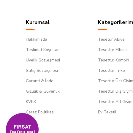
Kurumsal
Kategorilerim
Hakkımızda
Tesetür Abiye
Teslimat Koşulları
Tesettür Elbise
Üyelik Sözleşmesi
Tesettür Kombin
Satış Sözleşmesi
Tesettür Triko
Garanti & İade
Tesettür Üst Giyi
Gizlilik & Güvenlik
Tesettür Dış Giyim
KVKK
Tesettür Alt Giyim
Çerez Politikası
Ev Tekstil
FIRSAT
ÜRÜNLERİ