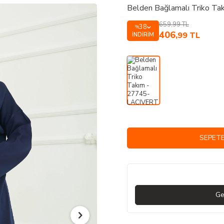
Belden Bağlamalı Triko T
659,99
TL
38
%
406
,99
TL
İNDIRIM
SEPETE
Ge