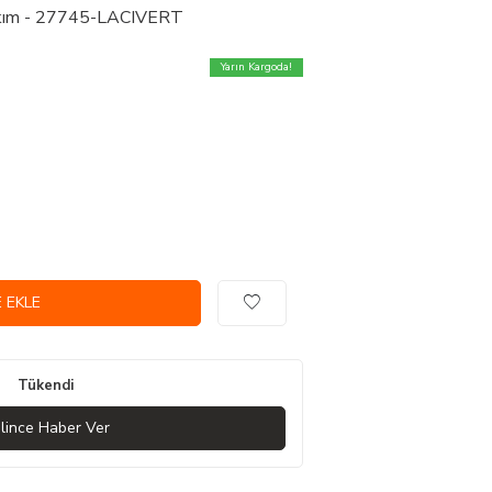
akım - 27745-LACIVERT
Yarın Kargoda!
 EKLE
Tükendi
lince Haber Ver