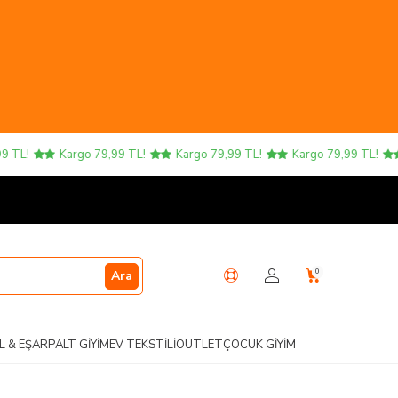
L!
Kargo 79,99 TL!
Kargo 79,99 TL!
Kargo 79,99 TL!
K
0
Ara
L & EŞARP
ALT GIYIM
EV TEKSTILI
OUTLET
ÇOCUK GIYIM