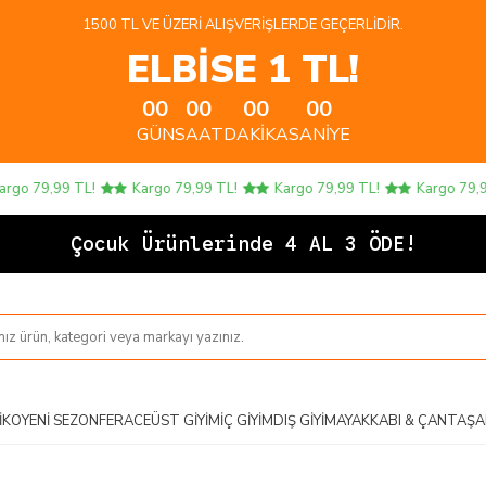
1500 TL VE ÜZERI ALIŞVERIŞLERDE GEÇERLIDIR.
ELBİSE 1 TL!
00
00
00
00
GÜN
SAAT
DAKIKA
SANIYE
 79,99 TL!
Kargo 79,99 TL!
Kargo 79,99 TL!
Kargo 79,99 T
Çoc
IKO
YENI SEZON
FERACE
ÜST GIYIM
İÇ GIYIM
DIŞ GIYIM
AYAKKABI & ÇANTA
ŞA