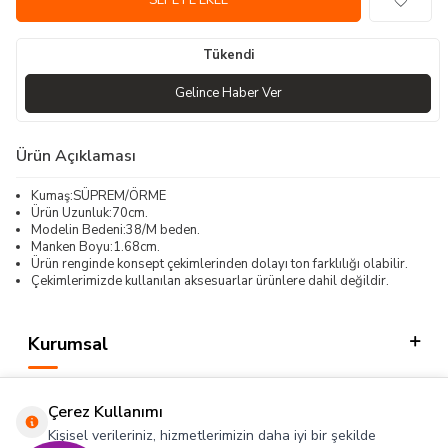
SEPETE EKLE
Tükendi
Gelince Haber Ver
Ürün Açıklaması
Kumaş:SÜPREM/ÖRME
Ürün Uzunluk:70cm.
Modelin Bedeni:38/M beden.
Manken Boyu:1.68cm.
Ürün renginde konsept çekimlerinden dolayı ton farklılığı olabilir.
Çekimlerimizde kullanılan aksesuarlar ürünlere dahil değildir.
Kurumsal
Kategorilerimiz
Çerez Kullanımı
Hızlı Erişim
Kişisel verileriniz, hizmetlerimizin daha iyi bir şekilde