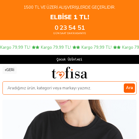
1500 TL VE ÜZERI ALIŞVERIŞLERDE GEÇERLIDIR.
ELBİSE 1 TL!
0
23
54
51
GÜN
SAAT
DAKIKA
SANIYE
argo 79,99 TL!
Kargo 79,99 TL!
Kargo 79,99 TL!
Kargo 79,9
Çocuk Ürünlerinde
GERI
Ara