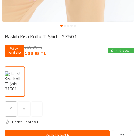
Baskılı Kısa Kollu T-Şhirt - 27501
168,30
TL
35
%
Yarın Kargoda!
109
İNDIRIM
,99
TL
S
M
L
Beden Tablosu