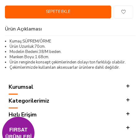
SEPETE EKLE
Ürün Açıklaması
Kumaş:SÜPREM/ÖRME
Ürün Uzunluk:70cm.
Modelin Bedeni:38/M beden.
Manken Boyu:1.68cm.
Ürün renginde konsept çekimlerinden dolayı ton farklılığı olabilir.
Çekimlerimizde kullanılan aksesuarlar ürünlere dahil değildir.
Kurumsal
Kategorilerimiz
Hızlı Erişim
Sosyal
FIRSAT
ÜRÜNLERİ