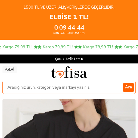
1500 TL VE ÜZERI ALIŞVERIŞLERDE GEÇERLIDIR.
ELBİSE 1 TL!
0
09
44
44
GÜN
SAAT
DAKIKA
SANIYE
argo 79,99 TL!
Kargo 79,99 TL!
Kargo 79,99 TL!
Kargo 79,
Çocuk Ürünlerinde
GERI
Ara