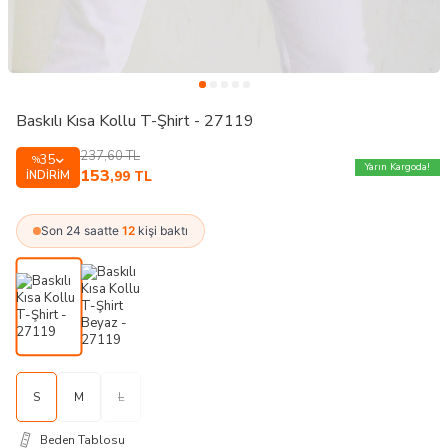
Baskılı Kısa Kollu T-Şhirt - 27119
237,60
TL
35
%
Yarın Kargoda!
153
İNDIRIM
,99
TL
Son 24 saatte
12
kişi baktı
S
M
L
Beden Tablosu