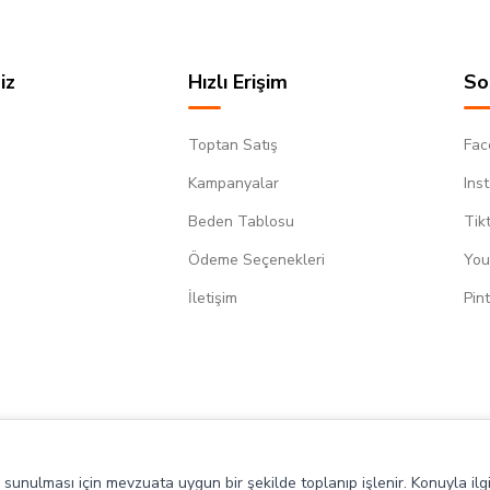
iz
Hızlı Erişim
So
Toptan Satış
Fac
Kampanyalar
Ins
Beden Tablosu
Tik
Ödeme Seçenekleri
You
m
İletişim
Pin
de sunulması için mevzuata uygun bir şekilde toplanıp işlenir. Konuyla ilgi