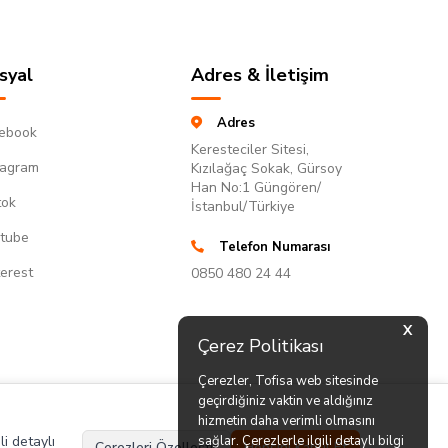
syal
Adres & İletişim
Adres
ebook
Keresteciler Sitesi,
tagram
Kızılağaç Sokak, Gürsoy
Han No:1 Güngören/
tok
İstanbul/Türkiye
tube
Telefon Numarası
terest
0850 480 24 44
X
Çerez Politikası
Çerezler, Tofisa web sitesinde
geçirdiğiniz vaktin ve aldığınız
hizmetin daha verimli olmasını
li detaylı
sağlar. Çerezlerle ilgili detaylı bilgi
Çerezleri Özelleştir
Hepsini Kabul Et