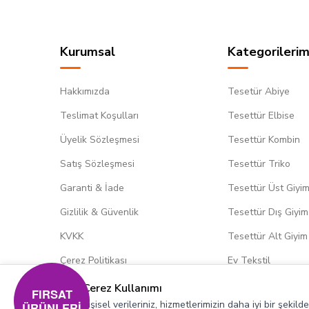
Kurumsal
Kategorilerim
Hakkımızda
Tesetür Abiye
Teslimat Koşulları
Tesettür Elbise
Üyelik Sözleşmesi
Tesettür Kombin
Satış Sözleşmesi
Tesettür Triko
Garanti & İade
Tesettür Üst Giyi
Gizlilik & Güvenlik
Tesettür Dış Giyim
KVKK
Tesettür Alt Giyim
Çerez Politikası
Ev Tekstil
Çerez Kullanımı
FIRSAT
Kişisel verileriniz, hizmetlerimizin daha iyi bir şekil
ÜRÜNLERİ