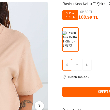
Baskılı Kısa Kollu T-Şhirt 
168,30
TL
35
%
109
,99
TL
İNDIRIM
S
M
L
Beden Tablosu
SEPETE