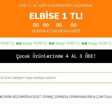
1500 TL VE ÜZERI ALIŞVERIŞLERDE GEÇERLIDIR.
ELBİSE 1 TL!
00
00
00
00
GÜN
SAAT
DAKIKA
SANIYE
99 TL!
Kargo 79,99 TL!
Kargo 79,99 TL!
Kargo 79,99 TL!
Çocuk Ürünlerinde 4 AL 3 ÖDE!
IKO
YENI SEZON
FERACE
ÜST GIYIM
İÇ GIYIM
DIŞ GIYIM
AYAKKABI & ÇANTA
ŞA