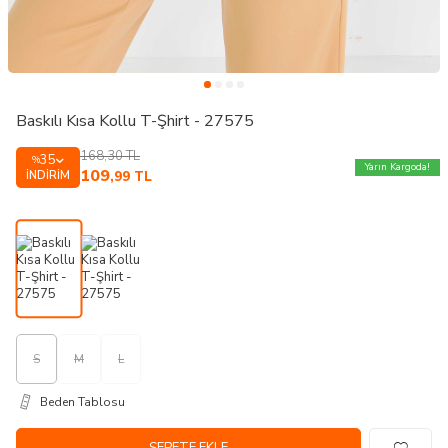
Baskılı Kısa Kollu T-Şhirt - 27575
168,30
TL
35
%
Yarın Kargoda!
109
İNDIRIM
,99
TL
S
M
L
Beden Tablosu