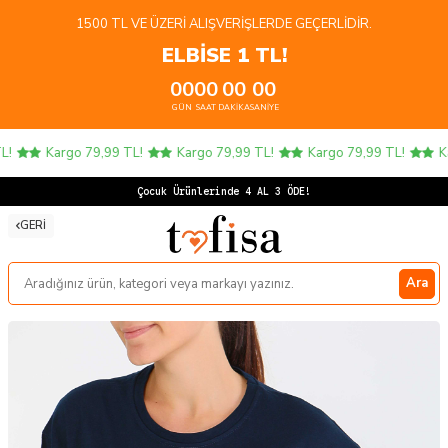
1500 TL VE ÜZERI ALIŞVERIŞLERDE GEÇERLIDIR.
ELBİSE 1 TL!
00
00
00
00
GÜN
SAAT
DAKIKA
SANIYE
Kargo 79,99 TL!
Kargo 79,99 TL!
Kargo 79,99 TL!
Kar
Çocuk Ürünlerinde 4 AL 3 ÖDE!
GERI
Ara