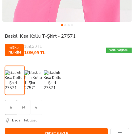
Baskılı Kısa Kollu T-Şhirt - 27571
168,30
TL
35
%
Yarın Kargoda!
109
İNDIRIM
,99
TL
S
M
L
Beden Tablosu