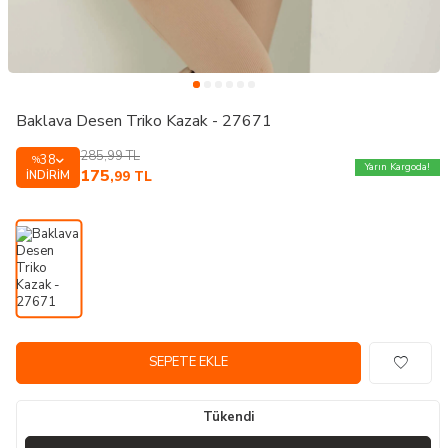
Baklava Desen Triko Kazak - 27671
285,99
TL
38
%
Yarın Kargoda!
175
İNDIRIM
,99
TL
SEPETE EKLE
Tükendi