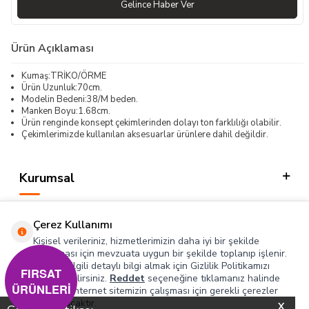
Gelince Haber Ver
Ürün Açıklaması
Kumaş:TRİKO/ÖRME
Ürün Uzunluk:70cm.
Modelin Bedeni:38/M beden.
Manken Boyu:1.68cm.
Ürün renginde konsept çekimlerinden dolayı ton farklılığı olabilir.
Çekimlerimizde kullanılan aksesuarlar ürünlere dahil değildir.
Kurumsal
Kategorilerimiz
Çerez Kullanımı
Hızlı Erişim
Kişisel verileriniz, hizmetlerimizin daha iyi bir şekilde
sunulması için mevzuata uygun bir şekilde toplanıp işlenir.
Konuyla ilgili detaylı bilgi almak için Gizlilik Politikamızı
Sosyal
FIRSAT
inceleyebilirsiniz.
Reddet
seçeneğine tıklamanız halinde
ÜRÜNLERİ
yalnızca internet sitemizin çalışması için gerekli çerezler
Adres & İletişim
kullanılacaktır.
X