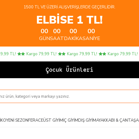
1500 TL VE ÜZERI ALIŞVERIŞLERDE GEÇERLIDIR.
ELBİSE 1 TL!
00
00
00
00
GÜN
SAAT
DAKIKA
SANIYE
9 TL!
Kargo 79,99 TL!
Kargo 79,99 TL!
Kargo 79,99 TL!
Çocuk Ürünlerinde
IKO
YENI SEZON
FERACE
ÜST GIYIM
İÇ GIYIM
DIŞ GIYIM
AYAKKABI & ÇANTA
ŞA