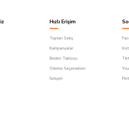
iz
Hızlı Erişim
So
Toptan Satış
Fac
Kampanyalar
Ins
Beden Tablosu
Tik
Ödeme Seçenekleri
You
m
İletişim
Pin