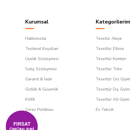
Kurumsal
Kategorilerim
Hakkımızda
Tesetür Abiye
Teslimat Koşulları
Tesettür Elbise
Üyelik Sözleşmesi
Tesettür Kombin
Satış Sözleşmesi
Tesettür Triko
Garanti & İade
Tesettür Üst Giyi
Gizlilik & Güvenlik
Tesettür Dış Giyim
KVKK
Tesettür Alt Giyim
Çerez Politikası
Ev Tekstil
FIRSAT
ÜRÜNLERİ