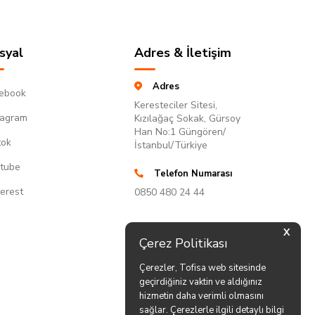
syal
Adres & İletişim
Adres
ebook
Keresteciler Sitesi,
tagram
Kızılağaç Sokak, Gürsoy
Han No:1 Güngören/
tok
İstanbul/Türkiye
tube
Telefon Numarası
terest
0850 480 24 44
X
Çerez Politikası
Çerezler, Tofisa web sitesinde
geçirdiğiniz vaktin ve aldığınız
hizmetin daha verimli olmasını
sağlar. Çerezlerle ilgili detaylı bilgi