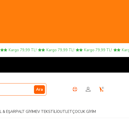
Kargo 79,99 TL!
Kargo 79,99 TL!
Kargo 79,99 TL!
Kargo 7
0
Ara
L & EŞARP
ALT GIYIM
EV TEKSTILI
OUTLET
ÇOCUK GIYIM