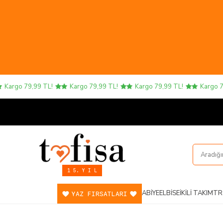
rgo 79,99 TL!
Kargo 79,99 TL!
Kargo 79,99 TL!
Kargo 79,9
1 5. Y I L
ABIYE
ELBISE
İKILI TAKIM
TR
YAZ FIRSATLARI