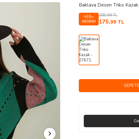
Baklava Desen Triko Kazak
285,99
TL
38
%
175
,99
TL
İNDIRIM
SEPETE
Ge