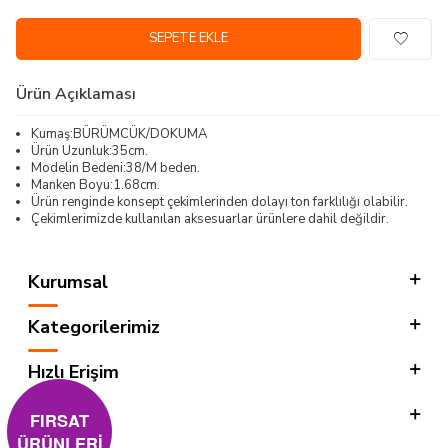
SEPETE EKLE
Ürün Açıklaması
Kumaş:BÜRÜMCÜK/DOKUMA
Ürün Uzunluk:35cm.
Modelin Bedeni:38/M beden.
Manken Boyu:1.68cm.
Ürün renginde konsept çekimlerinden dolayı ton farklılığı olabilir.
Çekimlerimizde kullanılan aksesuarlar ürünlere dahil değildir.
Kurumsal
Kategorilerimiz
Hızlı Erişim
Sosyal
FIRSAT
ÜRÜNLERİ