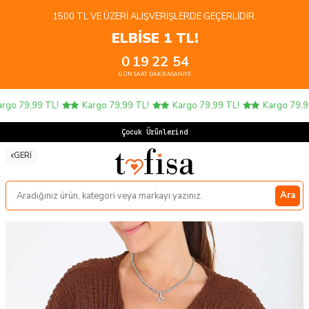
1500 TL VE ÜZERI ALIŞVERIŞLERDE GEÇERLIDIR.
ELBİSE 1 TL!
0
19
22
53
GÜN
SAAT
DAKIKA
SANIYE
go 79,99 TL!
Kargo 79,99 TL!
Kargo 79,99 TL!
Kargo 79,99
Çocuk Ürünlerinde
GERI
Ara