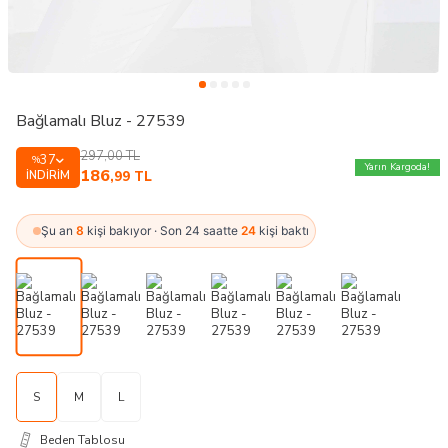
Bağlamalı Bluz - 27539
297,00
TL
37
%
Yarın Kargoda!
186
İNDIRIM
,99
TL
Şu an
8
kişi bakıyor · Son 24 saatte
24
kişi baktı
S
M
L
Beden Tablosu