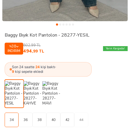
Baggy Bıyık Kot Pantolon - 28277-YESIL
802,99
TL
38
%
Yarın Kargoda!
494
İNDIRIM
,99
TL
Son 24 saatte
24
kişi baktı
·
9
kişi sepete ekledi
34
36
38
40
42
44