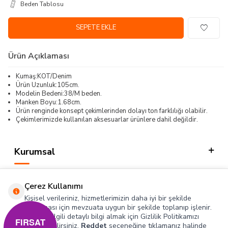
Beden Tablosu
SEPETE EKLE
Ürün Açıklaması
Kumaş:KOT/Denim
Ürün Uzunluk:105cm.
Modelin Bedeni:38/M beden.
Manken Boyu:1.68cm.
Ürün renginde konsept çekimlerinden dolayı ton farklılığı olabilir.
Çekimlerimizde kullanılan aksesuarlar ürünlere dahil değildir.
Kurumsal
Kategorilerimiz
Çerez Kullanımı
Hızlı Erişim
Kişisel verileriniz, hizmetlerimizin daha iyi bir şekilde
sunulması için mevzuata uygun bir şekilde toplanıp işlenir.
Konuyla ilgili detaylı bilgi almak için Gizlilik Politikamızı
Sosyal
FIRSAT
inceleyebilirsiniz.
Reddet
seçeneğine tıklamanız halinde