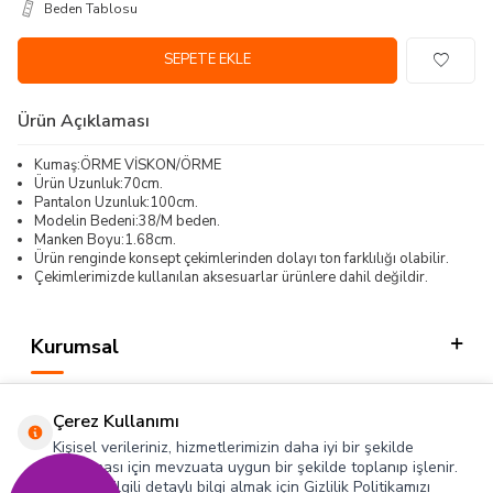
Beden Tablosu
SEPETE EKLE
Ürün Açıklaması
Kumaş:ÖRME VİSKON/ÖRME
Ürün Uzunluk:70cm.
Pantalon Uzunluk:100cm.
Modelin Bedeni:38/M beden.
Manken Boyu:1.68cm.
Ürün renginde konsept çekimlerinden dolayı ton farklılığı olabilir.
Çekimlerimizde kullanılan aksesuarlar ürünlere dahil değildir.
Kurumsal
Kategorilerimiz
Çerez Kullanımı
Hızlı Erişim
Kişisel verileriniz, hizmetlerimizin daha iyi bir şekilde
sunulması için mevzuata uygun bir şekilde toplanıp işlenir.
Konuyla ilgili detaylı bilgi almak için Gizlilik Politikamızı