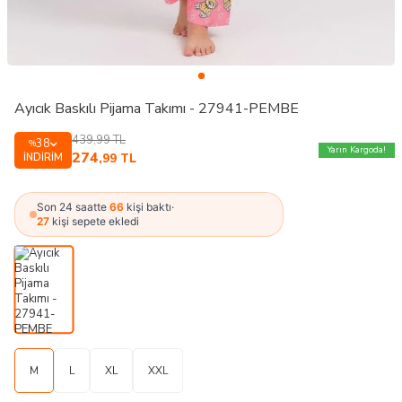
Ayıcık Baskılı Pijama Takımı - 27941-PEMBE
439,99
TL
38
%
Yarın Kargoda!
274
İNDIRIM
,99
TL
Son 24 saatte
66
kişi baktı
·
27
kişi sepete ekledi
M
L
XL
XXL