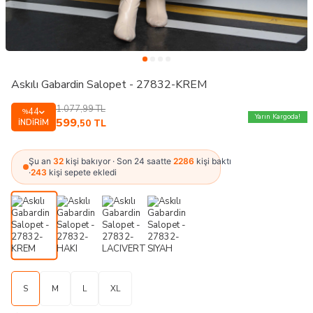
Askılı Gabardin Salopet - 27832-KREM
1.077,99
TL
44
%
Yarın Kargoda!
599
İNDIRIM
,50
TL
Şu an
32
kişi bakıyor · Son 24 saatte
2286
kişi baktı
·
243
kişi sepete ekledi
S
M
L
XL