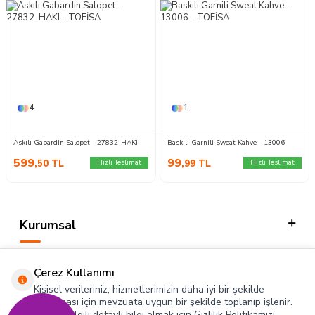
4
1
Askılı Gabardin Salopet - 27832-HAKI
Baskılı Garnili Sweat Kahve - 13006
599
99
,50
TL
,99
TL
Hızlı Teslimat
Hızlı Teslimat
Kurumsal
Kategorilerimiz
Çerez Kullanımı
Hızlı Erişim
Kişisel verileriniz, hizmetlerimizin daha iyi bir şekilde
sunulması için mevzuata uygun bir şekilde toplanıp işlenir.
Konuyla ilgili detaylı bilgi almak için Gizlilik Politikamızı