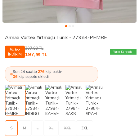
Armalı Vortex Yırtmaçlı Tunik - 27984-PEMBE
307,99
TL
36
%
Yarın Kargoda!
197
İNDIRIM
,99
TL
Son 24 saatte
276
kişi baktı
·
36
kişi sepete ekledi
S
M
L
XL
XXL
3XL