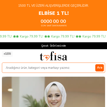
1500 TL VE ÜZERI ALIŞVERIŞLERDE GEÇERLIDIR.
ELBİSE 1 TL!
00
00
00
00
GÜN
SAAT
DAKIKA
SANIYE
Kargo 79,99 TL!
Kargo 79,99 TL!
Kargo 79,99 TL!
Kargo 7
Çocuk Ürünlerinde 4
GERI
Ara