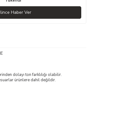
Tükendi
lince Haber Ver
ME
nden dolayı ton farklılığı olabilir.
uarlar ürünlere dahil değildir.