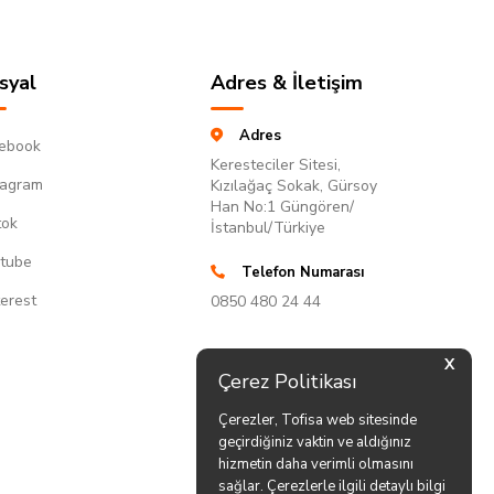
syal
Adres & İletişim
Adres
ebook
Keresteciler Sitesi,
tagram
Kızılağaç Sokak, Gürsoy
Han No:1 Güngören/
tok
İstanbul/Türkiye
tube
Telefon Numarası
terest
0850 480 24 44
X
Çerez Politikası
Çerezler, Tofisa web sitesinde
geçirdiğiniz vaktin ve aldığınız
hizmetin daha verimli olmasını
sağlar. Çerezlerle ilgili detaylı bilgi