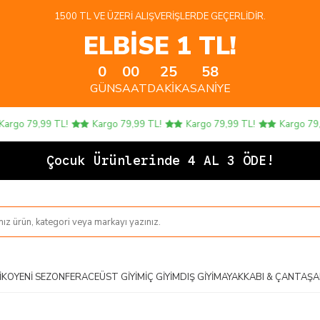
1500 TL VE ÜZERI ALIŞVERIŞLERDE GEÇERLIDIR.
ELBİSE 1 TL!
0
00
25
58
GÜN
SAAT
DAKIKA
SANIYE
o 79,99 TL!
Kargo 79,99 TL!
Kargo 79,99 TL!
Kargo 79,99 T
Ç
IKO
YENI SEZON
FERACE
ÜST GIYIM
İÇ GIYIM
DIŞ GIYIM
AYAKKABI & ÇANTA
ŞA