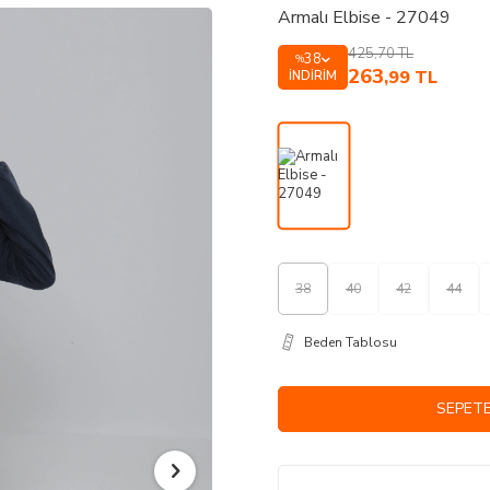
Armalı Elbise - 27049
425,70
TL
38
%
263
,99
TL
İNDIRIM
38
40
42
44
Beden Tablosu
SEPETE