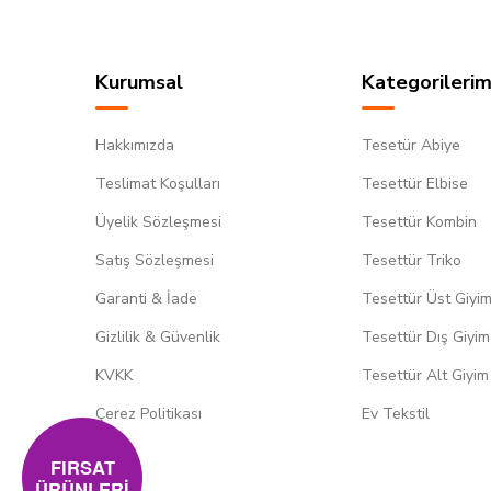
Kurumsal
Kategorilerim
Hakkımızda
Tesetür Abiye
Teslimat Koşulları
Tesettür Elbise
Üyelik Sözleşmesi
Tesettür Kombin
Satış Sözleşmesi
Tesettür Triko
Garanti & İade
Tesettür Üst Giyi
Gizlilik & Güvenlik
Tesettür Dış Giyim
KVKK
Tesettür Alt Giyim
Çerez Politikası
Ev Tekstil
FIRSAT
ÜRÜNLERİ