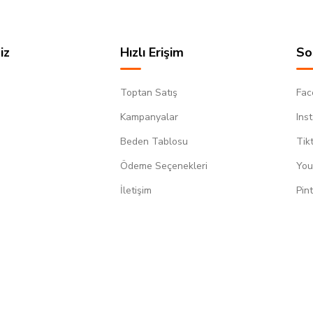
iz
Hızlı Erişim
So
Toptan Satış
Fac
Kampanyalar
Ins
Beden Tablosu
Tik
Ödeme Seçenekleri
You
m
İletişim
Pin