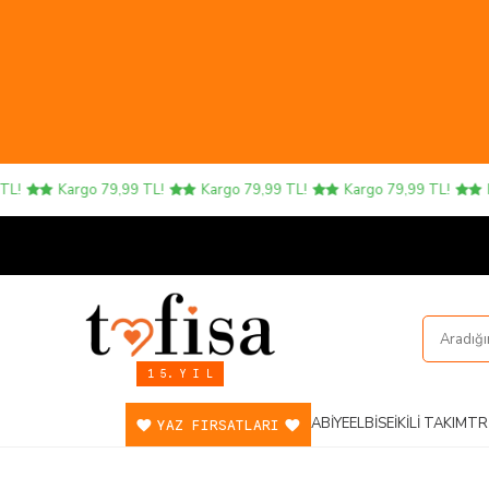
Kargo 79,99 TL!
Kargo 79,99 TL!
Kargo 79,99 TL!
Karg
1 5. Y I L
ABIYE
ELBISE
İKILI TAKIM
TR
YAZ FIRSATLARI