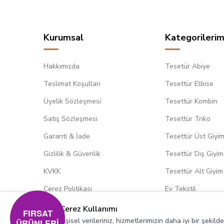
Kurumsal
Kategorilerim
Hakkımızda
Tesetür Abiye
Teslimat Koşulları
Tesettür Elbise
Üyelik Sözleşmesi
Tesettür Kombin
Satış Sözleşmesi
Tesettür Triko
Garanti & İade
Tesettür Üst Giyi
Gizlilik & Güvenlik
Tesettür Dış Giyim
KVKK
Tesettür Alt Giyim
Çerez Politikası
Ev Tekstil
Çerez Kullanımı
FIRSAT
Kişisel verileriniz, hizmetlerimizin daha iyi bir şekil
ÜRÜNLERİ