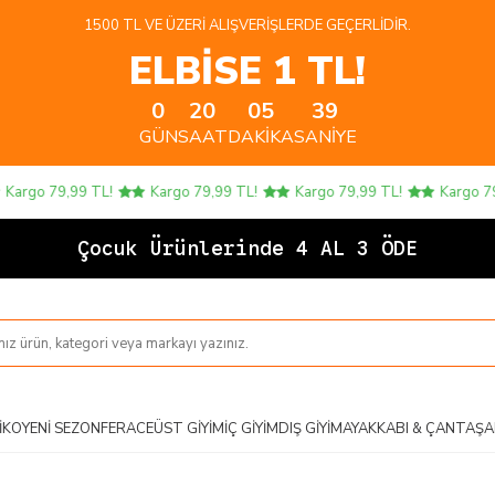
1500 TL VE ÜZERI ALIŞVERIŞLERDE GEÇERLIDIR.
ELBİSE 1 TL!
0
20
05
39
GÜN
SAAT
DAKIKA
SANIYE
go 79,99 TL!
Kargo 79,99 TL!
Kargo 79,99 TL!
Kargo 79,99
Çocuk Ürünlerinde 4 AL 3 ÖDE!
IKO
YENI SEZON
FERACE
ÜST GIYIM
İÇ GIYIM
DIŞ GIYIM
AYAKKABI & ÇANTA
ŞA