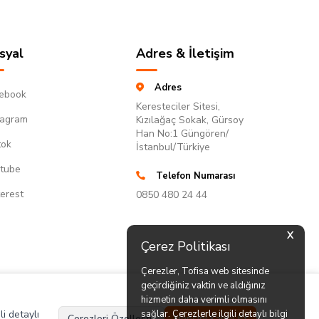
syal
Adres & İletişim
Adres
ebook
Keresteciler Sitesi,
tagram
Kızılağaç Sokak, Gürsoy
Han No:1 Güngören/
tok
İstanbul/Türkiye
tube
Telefon Numarası
terest
0850 480 24 44
X
Çerez Politikası
Çerezler, Tofisa web sitesinde
geçirdiğiniz vaktin ve aldığınız
hizmetin daha verimli olmasını
li detaylı
sağlar. Çerezlerle ilgili detaylı bilgi
Çerezleri Özelleştir
Hepsini Kabul Et