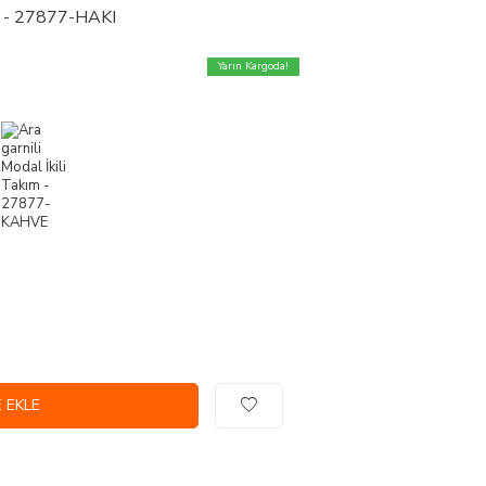
ım - 27877-HAKI
Yarın Kargoda!
 EKLE