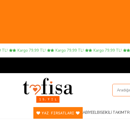
Kargo 79,99 TL!
Kargo 79,99 TL!
Kargo 79,99 TL!
Kar
1 5. Y I L
ABIYE
ELBISE
İKILI TAKIM
TR
YAZ FIRSATLARI