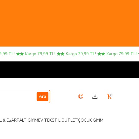
 TL!
Kargo 79,99 TL!
Kargo 79,99 TL!
Kargo 79,99 TL!
0
Ara
L & EŞARP
ALT GIYIM
EV TEKSTILI
OUTLET
ÇOCUK GIYIM