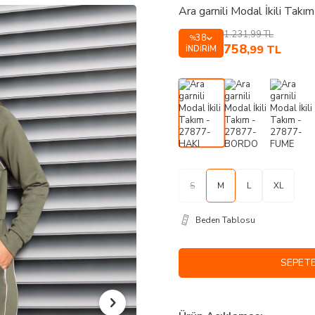
Ara garnili Modal İkili Tak
1.231,99
TL
38
%
758
,99
TL
İNDIRIM
S
M
L
XL
Beden Tablosu
SEPETE