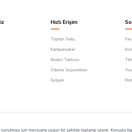
iz
Hızlı Erişim
So
Toptan Satış
Fac
Kampanyalar
Ins
Beden Tablosu
Tik
Ödeme Seçenekleri
You
m
İletişim
Pin
de sunulması için mevzuata uygun bir şekilde toplanıp işlenir. Konuyla ilgi