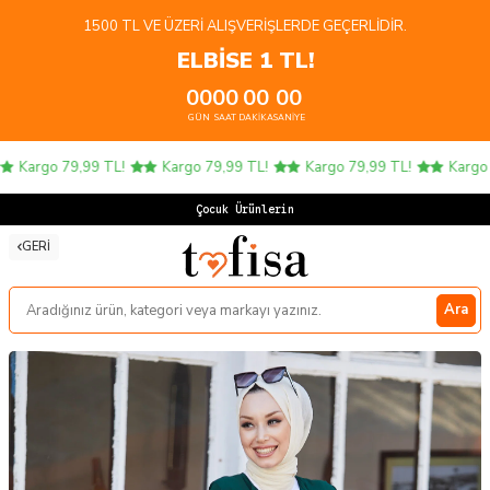
1500 TL VE ÜZERI ALIŞVERIŞLERDE GEÇERLIDIR.
ELBİSE 1 TL!
00
00
00
00
GÜN
SAAT
DAKIKA
SANIYE
Kargo 79,99 TL!
Kargo 79,99 TL!
Kargo 79,99 TL!
Kargo 79
Çocuk Ürünlerinde
GERI
Ara