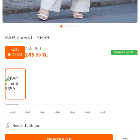
KAP Zümrüt - 3659
459,36
TL
43
%
Yarın Kargoda!
263
İNDIRIM
,99
TL
38
40
42
44
46
48
50
Beden Tablosu