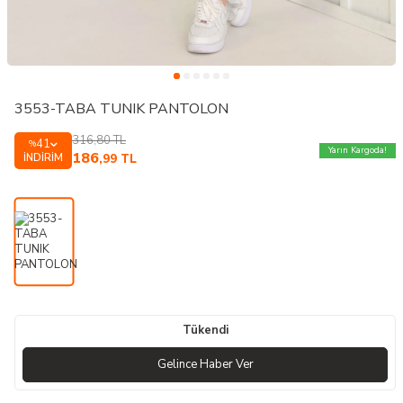
3553-TABA TUNIK PANTOLON
316,80
TL
41
%
Yarın Kargoda!
186
İNDIRIM
,99
TL
Tükendi
Gelince Haber Ver