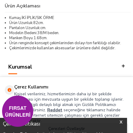
Ürün Açıklaması
Kumaş:İKİ İPLİK/SIK ÖRME
Ürün Uzunluk:82cm.
Pantalon Uzunluk:cm.
Modelin Bedeni:38/M beden.
Manken Boyu:1.68cm.
Ürün renginde konsept çekimlerinden dolayı ton farklılığı olabilir.
Çekimlerimizde kullanılan aksesuarlar ürünlere dahil değildir.
Kurumsal
Kategorilerimiz
Çerez Kullanımı
Hızlı Erişim
Kişisel verileriniz, hizmetlerimizin daha iyi bir şekilde
sunulması için mevzuata uygun bir şekilde toplanıp işlenir.
Konuyla ilgili detaylı bilgi almak için Gizlilik Politikamızı
Sosyal
FIRSAT
inceleyebilirsiniz.
Reddet
seçeneğine tıklamanız halinde
ÜRÜNLERİ
yalnızca internet sitemizin çalışması için gerekli çerezler
Adres & İletişim
kullanılacaktır.
X
Çerez Politikası
Çerezleri Özelleştir