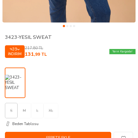
3423-YESIL SWEAT
217,80
TL
39
%
Yarın Kargoda!
131
İNDIRIM
,99
TL
S
M
L
XL
Beden Tablosu