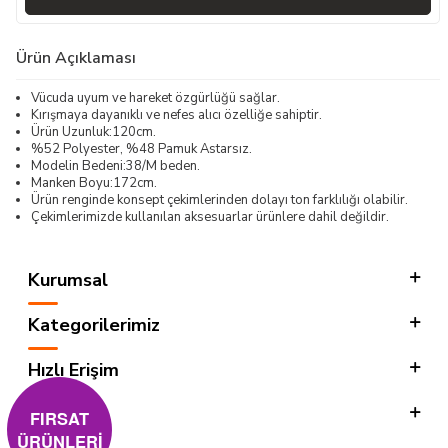
Ürün Açıklaması
Vücuda uyum ve hareket özgürlüğü sağlar.
Kırışmaya dayanıklı ve nefes alıcı özelliğe sahiptir.
Ürün Uzunluk:120cm.
%52 Polyester, %48 Pamuk Astarsız.
Modelin Bedeni:38/M beden.
Manken Boyu:172cm.
Ürün renginde konsept çekimlerinden dolayı ton farklılığı olabilir.
Çekimlerimizde kullanılan aksesuarlar ürünlere dahil değildir.
Kurumsal
Kategorilerimiz
Hızlı Erişim
Sosyal
FIRSAT
ÜRÜNLERİ