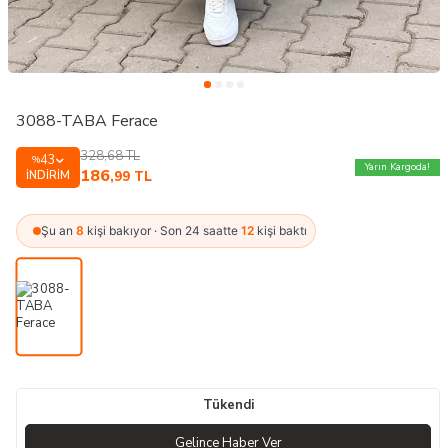
3088-TABA Ferace
328,68
TL
43
%
Yarın Kargoda!
186
İNDIRIM
,99
TL
Şu an
8
kişi bakıyor · Son 24 saatte
12
kişi baktı
Tükendi
Gelince Haber Ver