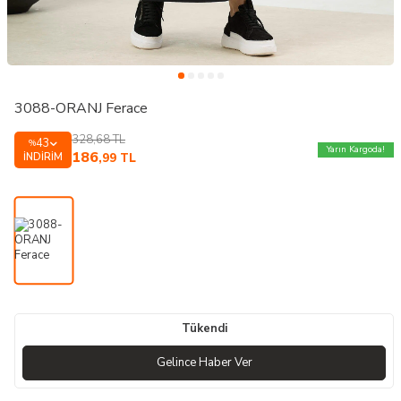
3088-ORANJ Ferace
328,68
TL
43
%
Yarın Kargoda!
186
İNDIRIM
,99
TL
Tükendi
Gelince Haber Ver