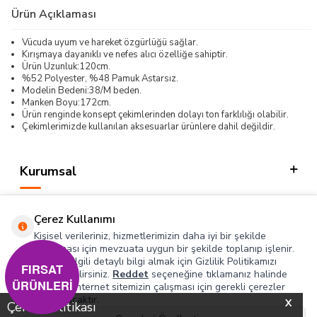
Ürün Açıklaması
Vücuda uyum ve hareket özgürlüğü sağlar.
Kırışmaya dayanıklı ve nefes alıcı özelliğe sahiptir.
Ürün Uzunluk:120cm.
%52 Polyester, %48 Pamuk Astarsız.
Modelin Bedeni:38/M beden.
Manken Boyu:172cm.
Ürün renginde konsept çekimlerinden dolayı ton farklılığı olabilir.
Çekimlerimizde kullanılan aksesuarlar ürünlere dahil değildir.
Kurumsal
Kategorilerimiz
Çerez Kullanımı
Hızlı Erişim
Kişisel verileriniz, hizmetlerimizin daha iyi bir şekilde
sunulması için mevzuata uygun bir şekilde toplanıp işlenir.
Konuyla ilgili detaylı bilgi almak için Gizlilik Politikamızı
Sosyal
FIRSAT
inceleyebilirsiniz.
Reddet
seçeneğine tıklamanız halinde
ÜRÜNLERİ
yalnızca internet sitemizin çalışması için gerekli çerezler
Adres & İletişim
kullanılacaktır.
X
Çerez Politikası