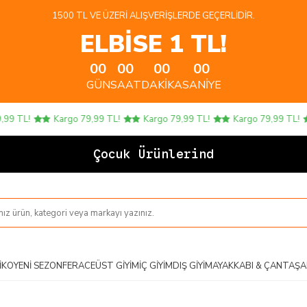
1500 TL VE ÜZERI ALIŞVERIŞLERDE GEÇERLIDIR.
ELBİSE 1 TL!
00
00
00
00
GÜN
SAAT
DAKIKA
SANIYE
 TL!
Kargo 79,99 TL!
Kargo 79,99 TL!
Kargo 79,99 TL!
Çocuk Ürünlerinde 4 A
IKO
YENI SEZON
FERACE
ÜST GIYIM
İÇ GIYIM
DIŞ GIYIM
AYAKKABI & ÇANTA
ŞA