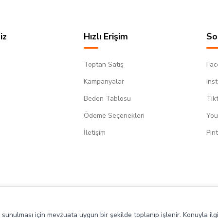
iz
Hızlı Erişim
So
Toptan Satış
Fac
Kampanyalar
Ins
Beden Tablosu
Tik
Ödeme Seçenekleri
You
m
İletişim
Pin
de sunulması için mevzuata uygun bir şekilde toplanıp işlenir. Konuyla ilgi