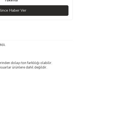
Tükendi
lince Haber Ver
UMA
nden dolayı ton farklılığı olabilir.
uarlar ürünlere dahil değildir.