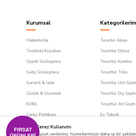
Kurumsal
Kategorilerim
Hakkımızda
Tesetür Abiye
Teslimat Koşulları
Tesettür Elbise
Üyelik Sözleşmesi
Tesettür Kombin
Satış Sözleşmesi
Tesettür Triko
Garanti & İade
Tesettür Üst Giyi
Gizlilik & Güvenlik
Tesettür Dış Giyim
KVKK
Tesettür Alt Giyim
Çerez Politikası
Ev Tekstil
Çerez Kullanımı
FIRSAT
Kişisel verileriniz, hizmetlerimizin daha iyi bir şekil
ÜRÜNLERİ