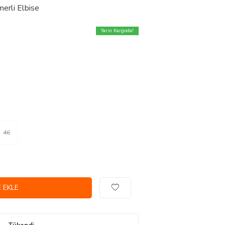
erli Elbise
Yarın Kargoda!
46
 EKLE