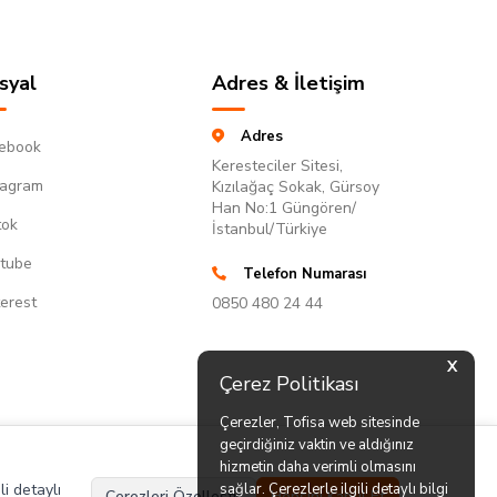
syal
Adres & İletişim
Adres
ebook
Keresteciler Sitesi,
tagram
Kızılağaç Sokak, Gürsoy
Han No:1 Güngören/
tok
İstanbul/Türkiye
tube
Telefon Numarası
terest
0850 480 24 44
X
Çerez Politikası
Çerezler, Tofisa web sitesinde
geçirdiğiniz vaktin ve aldığınız
hizmetin daha verimli olmasını
li detaylı
sağlar. Çerezlerle ilgili detaylı bilgi
Çerezleri Özelleştir
Hepsini Kabul Et