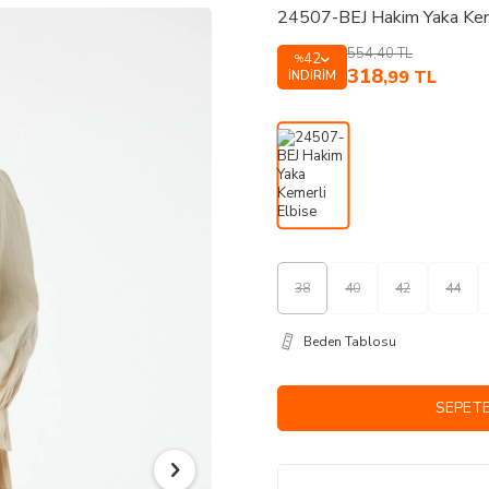
24507-BEJ Hakim Yaka Kem
554,40
TL
42
%
318
,99
TL
İNDIRIM
38
40
42
44
Beden Tablosu
SEPETE