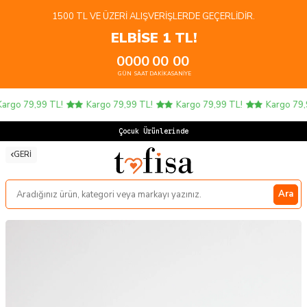
1500 TL VE ÜZERI ALIŞVERIŞLERDE GEÇERLIDIR.
ELBİSE 1 TL!
00
00
00
00
GÜN
SAAT
DAKIKA
SANIYE
rgo 79,99 TL!
Kargo 79,99 TL!
Kargo 79,99 TL!
Kargo 79,9
Çocuk Ürünlerinde 4
GERI
Ara