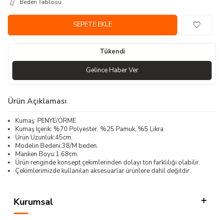
Beden Tablosu
SEPETE EKLE
Tükendi
Gelince Haber Ver
Ürün Açıklaması
Kumaş: PENYE/ÖRME
Kumaş İçerik: %70 Polyester, %25 Pamuk, %5 Likra
Ürün Uzunluk:45cm.
Modelin Bedeni:38/M beden.
Manken Boyu:1.68cm.
Ürün renginde konsept çekimlerinden dolayı ton farklılığı olabilir.
Çekimlerimizde kullanılan aksesuarlar ürünlere dahil değildir.
Kurumsal