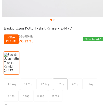
Baskılı Uzun Kollu T-shirt Kirmizi - 24477
118,80
TL
35
%
Yarın Kargoda!
76
İNDIRIM
,99
TL
10 Yaş
11 Yaş
12 Yaş
3 Yaş
4 Yaş
5 Yaş
6 Yaş
7 Yaş
8 Yaş
9 Yaş