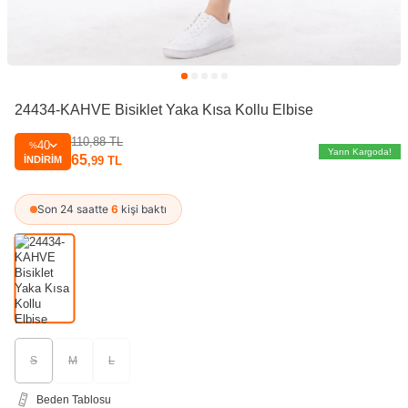
24434-KAHVE Bisiklet Yaka Kısa Kollu Elbise
110,88
TL
40
%
Yarın Kargoda!
65
İNDIRIM
,99
TL
Son 24 saatte
6
kişi baktı
S
M
L
Beden Tablosu