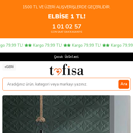
1500 TL VE ÜZERI ALIŞVERIŞLERDE GEÇERLIDIR.
ELBİSE 1 TL!
1
01
02
56
GÜN
SAAT
DAKIKA
SANIYE
 79,99 TL!
Kargo 79,99 TL!
Kargo 79,99 TL!
Kargo 79,99 T
Çocuk Ürünlerinde
GERI
Ara