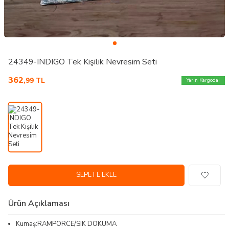
24349-INDIGO Tek Kişilik Nevresim Seti
362
,99
TL
Yarın Kargoda!
SEPETE EKLE
Ürün Açıklaması
Kumaş:RAMPORCE/SIK DOKUMA