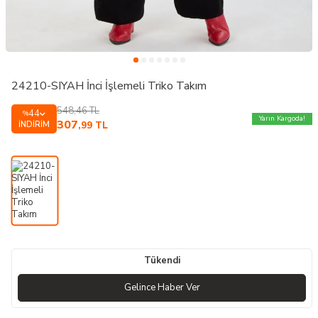
24210-SIYAH İnci İşlemeli Triko Takım
548,46
TL
44
%
Yarın Kargoda!
307
İNDIRIM
,99
TL
Tükendi
Gelince Haber Ver