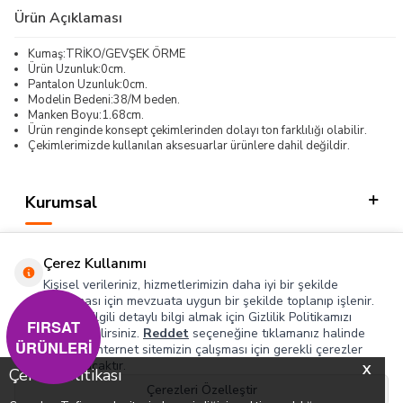
Ürün Açıklaması
Kumaş:TRİKO/GEVŞEK ÖRME
Ürün Uzunluk:0cm.
Pantalon Uzunluk:0cm.
Modelin Bedeni:38/M beden.
Manken Boyu:1.68cm.
Ürün renginde konsept çekimlerinden dolayı ton farklılığı olabilir.
Çekimlerimizde kullanılan aksesuarlar ürünlere dahil değildir.
Kurumsal
Kategorilerimiz
Çerez Kullanımı
Hızlı Erişim
Kişisel verileriniz, hizmetlerimizin daha iyi bir şekilde
sunulması için mevzuata uygun bir şekilde toplanıp işlenir.
Konuyla ilgili detaylı bilgi almak için Gizlilik Politikamızı
Sosyal
FIRSAT
inceleyebilirsiniz.
Reddet
seçeneğine tıklamanız halinde
ÜRÜNLERİ
yalnızca internet sitemizin çalışması için gerekli çerezler
Adres & İletişim
kullanılacaktır.
X
Çerez Politikası
Çerezleri Özelleştir