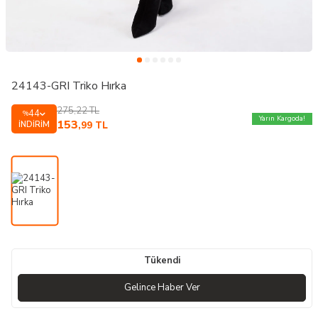
24143-GRI Triko Hırka
275,22
TL
44
%
Yarın Kargoda!
153
İNDIRIM
,99
TL
Tükendi
Gelince Haber Ver