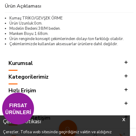
Ürün Açıklaması
Kumaş:TRİKO/GEVŞEK ÖRME
Ürün Uzunluk:0cm.
Modelin Bedeni:38/M beden.
Manken Boyu:1.68cm.
Ürün renginde konsept çekimlerinden dolayı ton farklılığı olabilir.
Çekimlerimizde kullanılan aksesuarlar ürünlere dahil değildir.
Kurumsal
Kategorilerimiz
Hızlı Erişim
Sosyal
FIRSAT
ÜRÜNLERİ
Adres & İletişim
X
Çerez Politikası
Çerezler, Tofisa web sitesinde geçirdiğiniz vaktin ve aldığınız
0
0