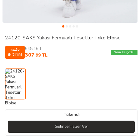
24120-SAKS Yakası Fermuarlı Tesettür Triko Elbise
548,46
TL
44
%
Yarın Kargoda!
307
İNDIRIM
,99
TL
Tükendi
Gelince Haber Ver