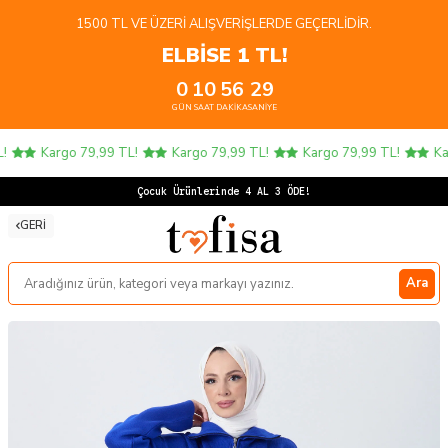
1500 TL VE ÜZERI ALIŞVERIŞLERDE GEÇERLIDIR.
ELBİSE 1 TL!
0
10
56
29
GÜN
SAAT
DAKIKA
SANIYE
Kargo 79,99 TL!
Kargo 79,99 TL!
Kargo 79,99 TL!
Kar
Çocuk Ürünlerinde 4 AL 3 ÖDE!
GERI
Ara