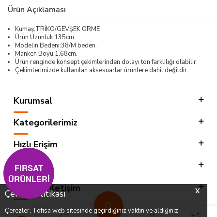
Ürün Açıklaması
Kumaş:TRİKO/GEVŞEK ÖRME
Ürün Uzunluk:135cm.
Modelin Bedeni:38/M beden.
Manken Boyu:1.68cm.
Ürün renginde konsept çekimlerinden dolayı ton farklılığı olabilir.
Çekimlerimizde kullanılan aksesuarlar ürünlere dahil değildir.
Kurumsal
Kategorilerimiz
Hızlı Erişim
Sosyal
FIRSAT
ÜRÜNLERİ
Adres & İletişim
X
Çerez Politikası
Çerezler, Tofisa web sitesinde geçirdiğiniz vaktin ve aldığınız
0
0