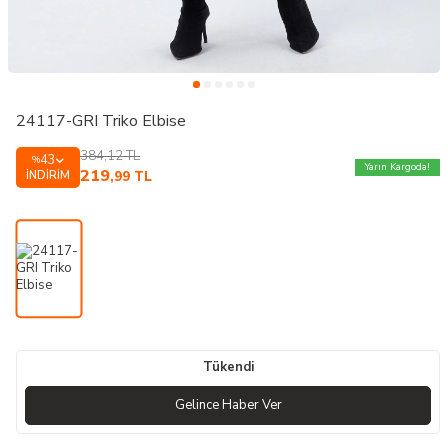
24117-GRI Triko Elbise
384,12
TL
43
%
Yarın Kargoda!
219
İNDIRIM
,99
TL
Tükendi
Gelince Haber Ver