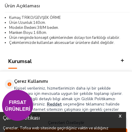
Ürün Açıklaması
Kumaş:TRİKO/GEVŞEK ÖRME
Ürün Uzunluk:140cm.
Modelin Bedeni:38/M beden.
Manken Boyu:1.68cm.
Ürün renginde konsept çekimlerinden dolayı ton farklılığı olabilir.
Çekimlerimizde kullanılan aksesuarlar ürünlere dahil değildir.
Kurumsal
Kategorilerimiz
Çerez Kullanımı
Hızlı Erişim
Kişisel verileriniz, hizmetlerimizin daha iyi bir şekilde
sunulması için mevzuata uygun bir şekilde toplanıp işlenir.
Konuyla ilgili detaylı bilgi almak için Gizlilik Politikamızı
Sosyal
FIRSAT
inceleyebilirsiniz.
Reddet
seçeneğine tıklamanız halinde
ÜRÜNLERİ
yalnızca internet sitemizin çalışması için gerekli çerezler
Adres & İletişim
kullanılacaktır.
X
Çerez Politikası
Çerezleri Özelleştir
Çerezler, Tofisa web sitesinde geçirdiğiniz vaktin ve aldığınız
0
0