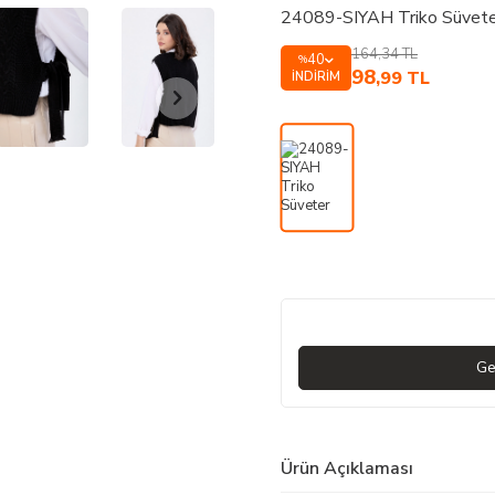
24089-SIYAH Triko Süvete
164,34
TL
40
%
98
,99
TL
İNDIRIM
Ge
Ürün Açıklaması