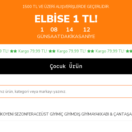
1500 TL VE ÜZERI ALIŞVERIŞLERDE GEÇERLIDIR.
ELBİSE 1 TL!
1
08
14
12
GÜN
SAAT
DAKIKA
SANIYE
L!
Kargo 79,99 TL!
Kargo 79,99 TL!
Kargo 79,99 TL!
K
Çocuk Ürünler
IKO
YENI SEZON
FERACE
ÜST GIYIM
İÇ GIYIM
DIŞ GIYIM
AYAKKABI & ÇANTA
ŞA