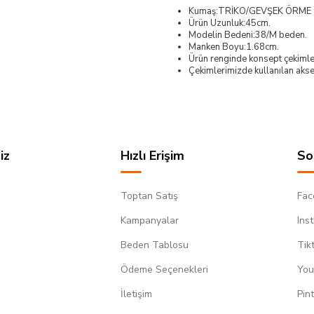
Kumaş:TRİKO/GEVŞEK ÖRME
Ürün Uzunluk:45cm.
Modelin Bedeni:38/M beden.
Manken Boyu:1.68cm.
Ürün renginde konsept çekimleri
Çekimlerimizde kullanılan akses
iz
Hızlı Erişim
So
Toptan Satış
Fac
Kampanyalar
Ins
Beden Tablosu
Tik
Ödeme Seçenekleri
You
m
İletişim
Pin