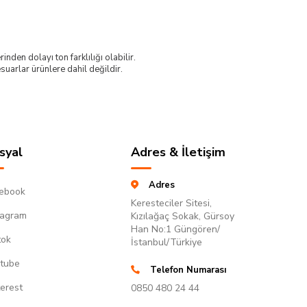
nden dolayı ton farklılığı olabilir.
uarlar ürünlere dahil değildir.
syal
Adres & İletişim
Adres
ebook
Keresteciler Sitesi,
tagram
Kızılağaç Sokak, Gürsoy
Han No:1 Güngören/
tok
İstanbul/Türkiye
tube
Telefon Numarası
terest
0850 480 24 44