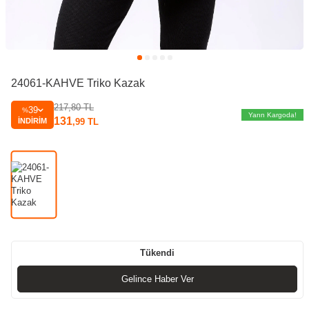
24061-KAHVE Triko Kazak
217,80
TL
39
%
Yarın Kargoda!
131
İNDIRIM
,99
TL
Tükendi
Gelince Haber Ver