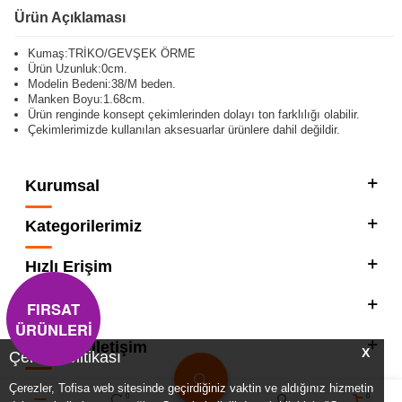
Ürün Açıklaması
Kumaş:TRİKO/GEVŞEK ÖRME
Ürün Uzunluk:0cm.
Modelin Bedeni:38/M beden.
Manken Boyu:1.68cm.
Ürün renginde konsept çekimlerinden dolayı ton farklılığı olabilir.
Çekimlerimizde kullanılan aksesuarlar ürünlere dahil değildir.
Kurumsal
Kategorilerimiz
Hızlı Erişim
FIRSAT
Sosyal
ÜRÜNLERİ
Adres & İletişim
X
Çerez Politikası
Çerezler, Tofisa web sitesinde geçirdiğiniz vaktin ve aldığınız hizmetin
0
0