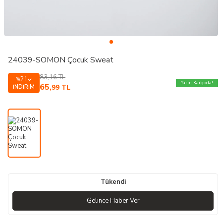
24039-SOMON Çocuk Sweat
83,16
TL
21
%
Yarın Kargoda!
65
İNDIRIM
,99
TL
Tükendi
Gelince Haber Ver