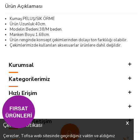
Ürün Açıklaması
Kumaş:PELUŞ/SIK ÖRME
Ürün Uzunluk:40cm.
Modelin Bedeni:38/M beden.
Manken Boyu:1.68cm.
Ürün renginde konsept çekimlerinden dolayı ton farklılığı olabilir.
Çekimlerimizde kullanılan aksesuarlar ürünlere dahil değildir.
Kurumsal
Kategorilerimiz
Hızlı Erişim
Sosyal
FIRSAT
ÜRÜNLERİ
Adres & İletişim
X
Çerez Politikası
Çerezler, Tofisa web sitesinde geçirdiğiniz vaktin ve aldığınız
0
0