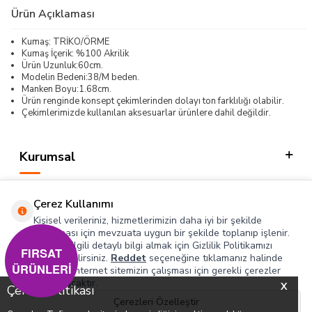
Ürün Açıklaması
Kumaş: TRİKO/ÖRME
Kumaş İçerik: %100 Akrilik
Ürün Uzunluk:60cm.
Modelin Bedeni:38/M beden.
Manken Boyu:1.68cm.
Ürün renginde konsept çekimlerinden dolayı ton farklılığı olabilir.
Çekimlerimizde kullanılan aksesuarlar ürünlere dahil değildir.
Kurumsal
Kategorilerimiz
Çerez Kullanımı
Hızlı Erişim
Kişisel verileriniz, hizmetlerimizin daha iyi bir şekilde
sunulması için mevzuata uygun bir şekilde toplanıp işlenir.
Konuyla ilgili detaylı bilgi almak için Gizlilik Politikamızı
Sosyal
FIRSAT
inceleyebilirsiniz.
Reddet
seçeneğine tıklamanız halinde
ÜRÜNLERİ
yalnızca internet sitemizin çalışması için gerekli çerezler
Adres & İletişim
kullanılacaktır.
X
Çerez Politikası
Çerezleri Özelleştir