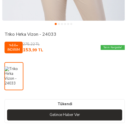
Triko Hırka Vizon - 24033
275,22
TL
44
%
Yarın Kargoda!
153
İNDIRIM
,99
TL
Tükendi
Gelince Haber Ver