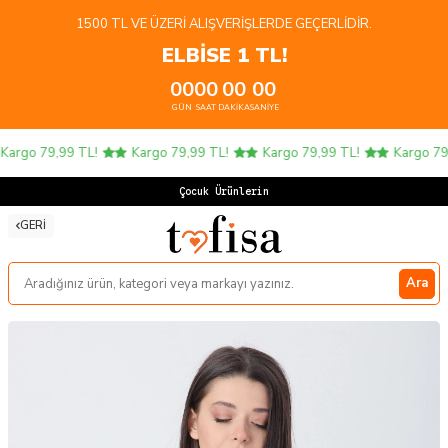
1500 TL VE ÜZERI ALIŞVERIŞLERDE GEÇERLIDIR.
ELBİSE 1 TL!
00
00
00
00
GÜN
SAAT
DAKIKA
SANIYE
argo 79,99 TL!
Kargo 79,99 TL!
Kargo 79,99 TL!
Kargo 79,
Çocuk Ürünlerinde
GERI
Ara